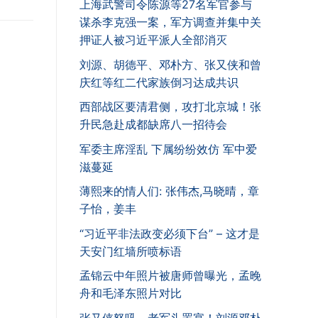
上海武警司令陈源等27名军官参与
谋杀李克强一案，军方调查并集中关
押证人被习近平派人全部消灭
刘源、胡德平、邓朴方、张又侠和曾
庆红等红二代家族倒习达成共识
西部战区要清君侧，攻打北京城！张
升民急赴成都缺席八一招待会
军委主席淫乱 下属纷纷效仿 军中爱
滋蔓延
薄熙来的情人们: 张伟杰,马晓晴，章
子怡，姜丰
“习近平非法政变必须下台” – 这才是
天安门红墙所喷标语
孟锦云中年照片被唐师曾曝光，孟晚
舟和毛泽东照片对比