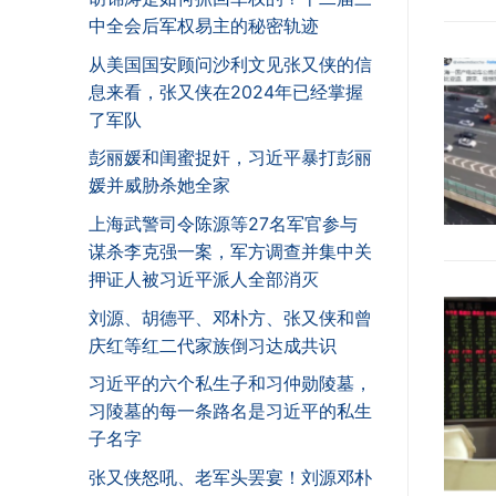
中全会后军权易主的秘密轨迹
从美国国安顾问沙利文见张又侠的信
息来看，张又侠在2024年已经掌握
了军队
彭丽媛和闺蜜捉奸，习近平暴打彭丽
媛并威胁杀她全家
上海武警司令陈源等27名军官参与
谋杀李克强一案，军方调查并集中关
押证人被习近平派人全部消灭
刘源、胡德平、邓朴方、张又侠和曾
庆红等红二代家族倒习达成共识
习近平的六个私生子和习仲勋陵墓，
习陵墓的每一条路名是习近平的私生
子名字
张又侠怒吼、老军头罢宴！刘源邓朴