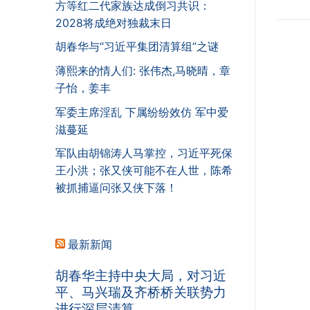
方等红二代家族达成倒习共识：
2028将成绝对独裁末日
胡春华与“习近平集团清算组”之谜
薄熙来的情人们: 张伟杰,马晓晴，章
子怡，姜丰
军委主席淫乱 下属纷纷效仿 军中爱
滋蔓延
军队由胡锦涛人马掌控，习近平死保
王小洪；张又侠可能不在人世，陈希
被抓捕逼问张又侠下落！
最新新闻
胡春华主持中央大局，对习近
平、马兴瑞及齐桥桥关联势力
进行深层清算