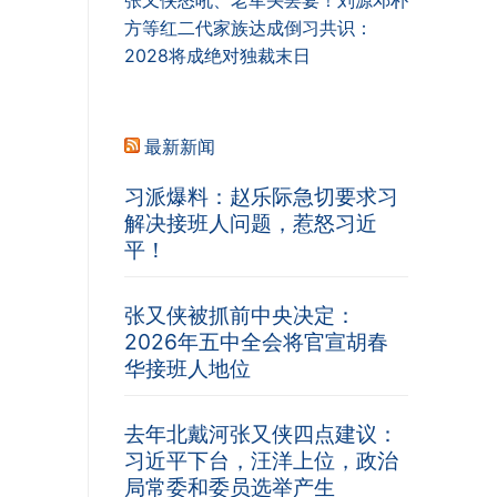
张又侠怒吼、老军头罢宴！刘源邓朴
方等红二代家族达成倒习共识：
2028将成绝对独裁末日
最新新闻
习派爆料：赵乐际急切要求习
解决接班人问题，惹怒习近
平！
张又侠被抓前中央决定：
2026年五中全会将官宣胡春
华接班人地位
去年北戴河张又侠四点建议：
习近平下台，汪洋上位，政治
局常委和委员选举产生