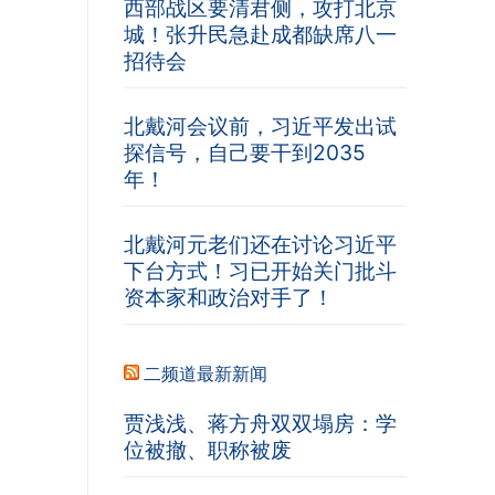
西部战区要清君侧，攻打北京
城！张升民急赴成都缺席八一
招待会
北戴河会议前，习近平发出试
探信号，自己要干到2035
年！
北戴河元老们还在讨论习近平
下台方式！习已开始关门批斗
资本家和政治对手了！
二频道最新新闻
贾浅浅、蒋方舟双双塌房：学
位被撤、职称被废