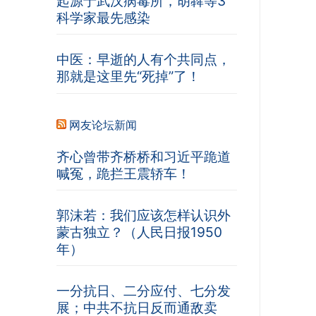
起源于武汉病毒所，胡犇等3
科学家最先感染
中医：早逝的人有个共同点，
那就是这里先“死掉”了！
网友论坛新闻
齐心曾带齐桥桥和习近平跪道
喊冤，跪拦王震轿车！
郭沫若：我们应该怎样认识外
蒙古独立？（人民日报1950
年）
一分抗日、二分应付、七分发
展；中共不抗日反而通敌卖