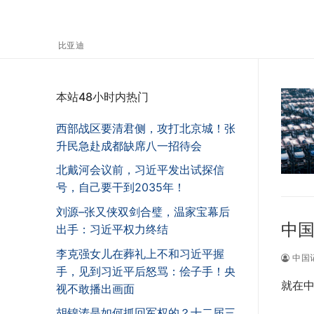
比亚迪
本站48小时内热门
西部战区要清君侧，攻打北京城！张
升民急赴成都缺席八一招待会
北戴河会议前，习近平发出试探信
号，自己要干到2035年！
刘源–张又侠双剑合璧，温家宝幕后
中国
出手：习近平权力终结
李克强女儿在葬礼上不和习近平握
中国
手，见到习近平后怒骂：侩子手！央
就在中
视不敢播出画面
胡锦涛是如何抓回军权的？十二届三