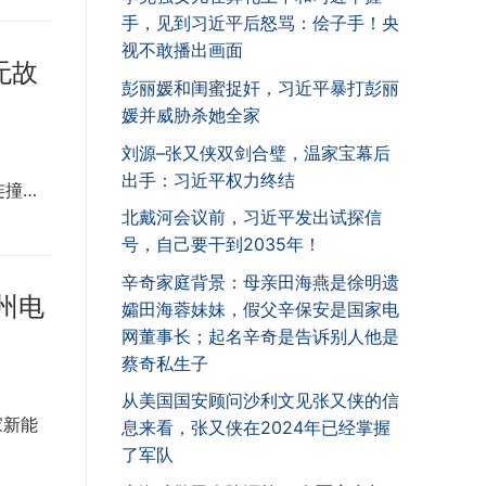
手，见到习近平后怒骂：侩子手！央
视不敢播出画面
无故
彭丽媛和闺蜜捉奸，习近平暴打彭丽
媛并威胁杀她全家
刘源–张又侠双剑合璧，温家宝幕后
出手：习近平权力终结
连撞…
北戴河会议前，习近平发出试探信
号，自己要干到2035年！
辛奇家庭背景：母亲田海燕是徐明遗
州电
孀田海蓉妹妹，假父辛保安是国家电
网董事长；起名辛奇是告诉别人他是
蔡奇私生子
从美国国安顾问沙利文见张又侠的信
家新能
息来看，张又侠在2024年已经掌握
了军队