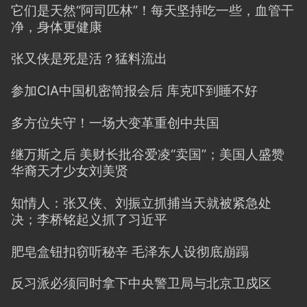
它们是天然“阿司匹林”！每天坚持吃一些，血管干
净，身体更健康
张又侠是死是活？猛料流出
参加CIA中国机密简报会后 库克吓到睡不好
多方位失守！一场大变革重创中共国
继万斯之后 美财长批谷爱凌“卖国”；美国人盛赞
华裔天才少女刘美贤
知情人：张又侠、刘振立抓捕当天就被紧急处
决；李桥铭起义抓了习近平
肥皂盒钮扣窃听秘辛 毛泽东人设彻底崩蹋
反习派必须同时拿下中央警卫局与北京卫戍区