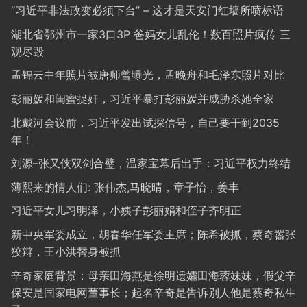
“习近平非法政变必须下台” – 这才是天安门红墙所喷标语
湖北省鄂州市一家3口3P 爸妈女儿乱伦！数百照片疯传 三
观尽毁
孟锦云中年照片被唐师曾曝光，孟晚舟和毛泽东照片对比
彭丽媛和闺蜜捉奸，习近平暴打彭丽媛并威胁杀她全家
北戴河会议前，习近平发出试探信号，自己要干到2035
年！
刘源–张又侠双剑合璧，温家宝幕后出手：习近平权力终结
薄熙来的情人们: 张伟杰,马晓晴，章子怡，姜丰
习近平女儿习明泽，小姨子彭丽娟和侄子齐明正
新中央军委成立，胡春华任军委主席；陈希被抓，蔡奇嚣张
狡辩，王小洪替身被抓
辛奇家庭背景：母亲田海燕是徐明遗孀田海蓉妹妹，假父辛
保安是国家电网董事长；起名辛奇是告诉别人他是蔡奇私生