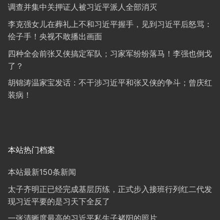
调查并集中关押证人被习近平派人全部消灭
李克强女儿在葬礼上不和习近平握手，见到习近平后怒骂：
侩子手！央视不敢播出画面
四种全会前张又侠搞定军队；习家军纷纷落马！李强也倒戈
了？
胡锦涛温家宝发话：不干涉习近平和张又侠的争斗；曾庆红
装病！
本站热门档案
本站最新150条新闻
太子齐明正已经完成基层历练，正式步入接班行列红二代发
现习近平要的是习天下全反了
一张清晰度最高的习近平私生子褚阳的照片