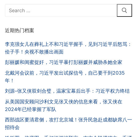
Search
for:
近期热门档案
李克强女儿在葬礼上不和习近平握手，见到习近平后怒骂：
侩子手！央视不敢播出画面
彭丽媛和闺蜜捉奸，习近平暴打彭丽媛并威胁杀她全家
北戴河会议前，习近平发出试探信号，自己要干到2035
年！
刘源–张又侠双剑合璧，温家宝幕后出手：习近平权力终结
从美国国安顾问沙利文见张又侠的信息来看，张又侠在
2024年已经掌握了军队
西部战区要清君侧，攻打北京城！张升民急赴成都缺席八一
招待会