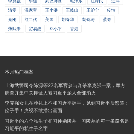
李克强
李强
武汉肺炎
毛泽东
江泽民
汪洋
清零
温家宝
王小洪
王岐山
王沪宁
疫情
秦刚
红二代
美国
胡春华
胡锦涛
蔡奇
薄熙来
贸易战
邓小平
香港
本月热门档案
上海武警司令陈源等27名军官参与谋杀李克强一案，军方
调查并集中关押证人被习近平派人全部消灭
李克强女儿在葬礼上不和习近平握手，见到习近平后怒骂：
侩子手！央视不敢播出画面
习近平的六个私生子和习仲勋陵墓，习陵墓的每一条路名是
习近平的私生子名字