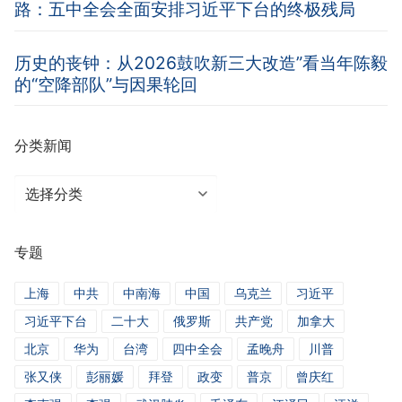
路：五中全会全面安排习近平下台的终极残局
历史的丧钟：从2026鼓吹新三大改造”看当年陈毅
的“空降部队”与因果轮回
分类新闻
分
类
新
专题
闻
上海
中共
中南海
中国
乌克兰
习近平
习近平下台
二十大
俄罗斯
共产党
加拿大
北京
华为
台湾
四中全会
孟晚舟
川普
张又侠
彭丽媛
拜登
政变
普京
曾庆红