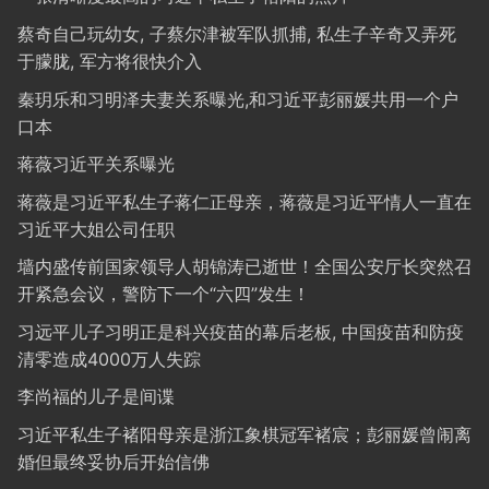
蔡奇自己玩幼女, 子蔡尔津被军队抓捕, 私生子辛奇又弄死
于朦胧, 军方将很快介入
秦玥乐和习明泽夫妻关系曝光,和习近平彭丽媛共用一个户
口本
蒋薇习近平关系曝光
蒋薇是习近平私生子蒋仁正母亲，蒋薇是习近平情人一直在
习近平大姐公司任职
墙内盛传前国家领导人胡锦涛已逝世！全国公安厅长突然召
开紧急会议，警防下一个“六四”发生！
习远平儿子习明正是科兴疫苗的幕后老板, 中国疫苗和防疫
清零造成4000万人失踪
李尚福的儿子是间谍
习近平私生子褚阳母亲是浙江象棋冠军褚宸；彭丽媛曾闹离
婚但最终妥协后开始信佛