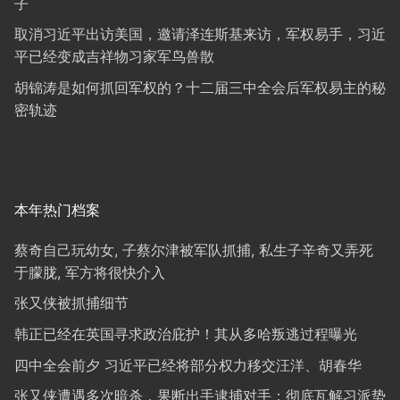
子
取消习近平出访美国，邀请泽连斯基来访，军权易手，习近
平已经变成吉祥物习家军鸟兽散
胡锦涛是如何抓回军权的？十二届三中全会后军权易主的秘
密轨迹
本年热门档案
蔡奇自己玩幼女, 子蔡尔津被军队抓捕, 私生子辛奇又弄死
于朦胧, 军方将很快介入
张又侠被抓捕细节
韩正已经在英国寻求政治庇护！其从多哈叛逃过程曝光
四中全会前夕 习近平已经将部分权力移交汪洋、胡春华
张又侠遭遇多次暗杀，果断出手逮捕对手；彻底瓦解习派势