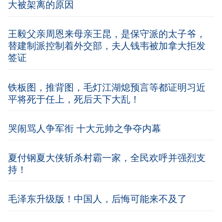
大被架离的原因
王毅父亲周恩来母亲王昆，是保守派的太子爷，
替建制派控制着外交部，夫人钱韦被加拿大拒发
签证
铁板图，推背图，毛灯江湖熄预言等都证明习近
平将死于任上，死后天下大乱！
哭闹骂人争军衔 十大元帅之争夺内幕
夏付钢夏大侠斩杀村霸一家，全民欢呼并强烈支
持！
毛泽东升级版！中国人，后悔可能来不及了