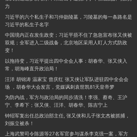
力
习近平的六个私生子和习仲勋陵墓，习陵墓的每一条路名是
习近平的私生子名字
中国境内正在发生政变；习近平捂不住了急急宣布张又侠被
双规；全军进入二级战备，北京地区采用人盯人方式防政
变！
以拖待变，习近平提出四中全会人事：胡春华、张又侠入
常，胡海峰直升政治局！
汪洋 胡锦涛 温家宝 曾庆红 张又侠让军队进驻四中全会会
场 ，胡春华大会发言，党媒讽刺袁世凯81天皇帝梦
为防内战，军方与政治局的同步清洗！李强、蔡奇、王沪
宁、李希下；张又侠、汪洋、胡春华、陈吉宁上
钟绍军复出任总政治部主任, 张又侠和儿子张文杰被抓捕，
刘振立被杀！
上海武警司令陈源等27名军官参与谋杀李克强一案，军方