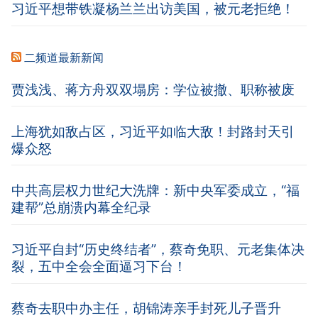
习近平想带铁凝杨兰兰出访美国，被元老拒绝！
二频道最新新闻
贾浅浅、蒋方舟双双塌房：学位被撤、职称被废
上海犹如敌占区，习近平如临大敌！封路封天引
爆众怒
中共高层权力世纪大洗牌：新中央军委成立，“福
建帮”总崩溃内幕全纪录
习近平自封“历史终结者”，蔡奇免职、元老集体决
裂，五中全会全面逼习下台！
蔡奇去职中办主任，胡锦涛亲手封死儿子晋升