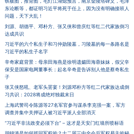
铁板图，推背图，毛灯江湖熄预言，南京金陵塔碑文，毛泽
东论断等，都证明习近平将死于任上，因为没有明确接班人
问题，天下大乱！
刘源、胡德平、邓朴方、张又侠和曾庆红等红二代家族倒习
达成共识
习近平的六个私生子和习仲勋陵墓，习陵墓的每一条路名是
习近平的私生子名字
辛奇家庭背景：母亲田海燕是徐明遗孀田海蓉妹妹，假父辛
保安是国家电网董事长；起名辛奇是告诉别人他是蔡奇私生
子
张又侠怒吼、老军头罢宴！刘源邓朴方等红二代家族达成倒
习共识：2028将成绝对独裁末日
上海武警司令陈源等27名军官参与谋杀李克强一案，军方
调查并集中关押证人被习近平派人全部消灭
“习近平非法政变必须下台” – 这才是天安门红墙所喷标语
胡锦涛是如何抓回军权的？十二届三中全会后军权易主的秘