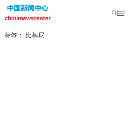
Skip
to
content
标签：
比基尼
Search for: