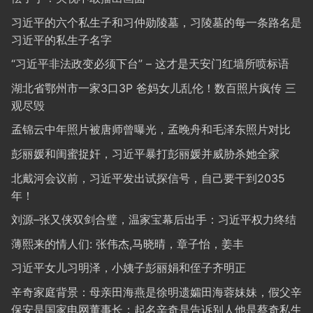
习近平的六个私生子和习仲勋陵墓，习陵墓的每一条路名是
习近平的私生子名字
“习近平非法政变必须下台” – 这才是天安门红墙所喷标语
湖北省鄂州市一家3口3P 爸妈女儿乱伦！数百照片疯传 三
观尽毁
孟锦云中年照片被唐师曾曝光，孟晚舟和毛泽东照片对比
彭丽媛和闺蜜捉奸，习近平暴打彭丽媛并威胁杀她全家
北戴河会议前，习近平发出试探信号，自己要干到2035
年！
刘源–张又侠双剑合璧，温家宝幕后出手：习近平权力终结
薄熙来的情人们: 张伟杰,马晓晴，章子怡，姜丰
习近平女儿习明泽，小姨子彭丽娟和侄子齐明正
辛奇家庭背景：母亲田海燕是徐明遗孀田海蓉妹妹，假父辛
保安是国家电网董事长；起名辛奇是告诉别人他是蔡奇私生