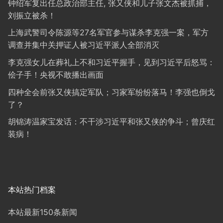
钟绍军复出任总政治部主任, 张又侠和儿子张文杰被抓捕，
刘振立被杀！
上海武警司令陈源等27名军官参与谋杀李克强一案，军方
调查并集中关押证人被习近平派人全部消灭
李克强女儿在葬礼上不和习近平握手，见到习近平后怒骂：
侩子手！央视不敢播出画面
四种全会前张又侠搞定军队；习家军纷纷落马！李强也倒戈
了？
胡锦涛温家宝发话：不干涉习近平和张又侠的争斗；曾庆红
装病！
本站热门档案
本站最新150条新闻