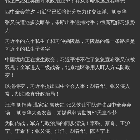
韩正已经在英国寻求政治庇护！其从多哈叛逃过程曝光
四中全会前夕 习近平已经将部分权力移交汪洋、胡春华
张又侠遭遇多次暗杀，果断出手逮捕对手；彻底瓦解习派势
力
习近平的六个私生子和习仲勋陵墓，习陵墓的每一条路名是
习近平的私生子名字
中国境内正在发生政变；习近平捂不住了急急宣布张又侠被
双规；全军进入二级战备，北京地区采用人盯人方式防政
变！
以拖待变，习近平提出四中全会人事：胡春华、张又侠入
常，胡海峰直升政治局！
汪洋 胡锦涛 温家宝 曾庆红 张又侠让军队进驻四中全会会
场 ，胡春华大会发言，党媒讽刺袁世凯81天皇帝梦
为防内战，军方与政治局的同步清洗！李强、蔡奇、王沪
宁、李希下；张又侠、汪洋、胡春华、陈吉宁上