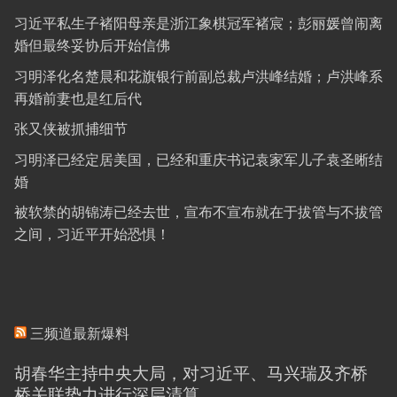
习近平私生子褚阳母亲是浙江象棋冠军褚宸；彭丽媛曾闹离
婚但最终妥协后开始信佛
习明泽化名楚晨和花旗银行前副总裁卢洪峰结婚；卢洪峰系
再婚前妻也是红后代
张又侠被抓捕细节
习明泽已经定居美国，已经和重庆书记袁家军儿子袁圣晰结
婚
被软禁的胡锦涛已经去世，宣布不宣布就在于拔管与不拔管
之间，习近平开始恐惧！
三频道最新爆料
胡春华主持中央大局，对习近平、马兴瑞及齐桥
桥关联势力进行深层清算