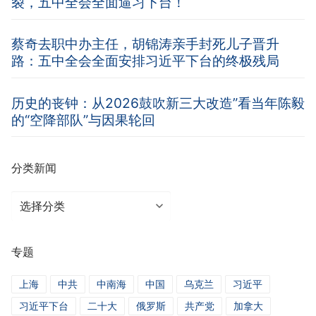
裂，五中全会全面逼习下台！
蔡奇去职中办主任，胡锦涛亲手封死儿子晋升
路：五中全会全面安排习近平下台的终极残局
历史的丧钟：从2026鼓吹新三大改造”看当年陈毅
的“空降部队”与因果轮回
分类新闻
分
类
新
专题
闻
上海
中共
中南海
中国
乌克兰
习近平
习近平下台
二十大
俄罗斯
共产党
加拿大