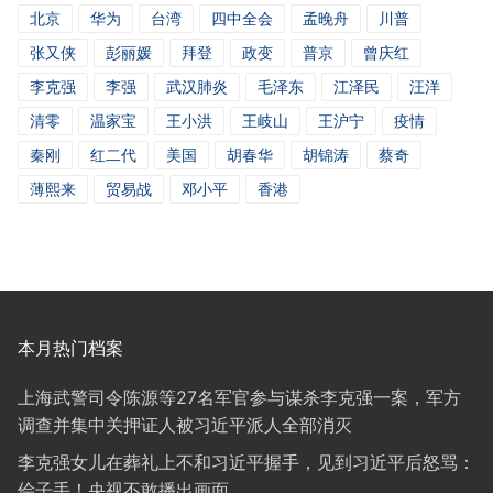
北京
华为
台湾
四中全会
孟晚舟
川普
张又侠
彭丽媛
拜登
政变
普京
曾庆红
李克强
李强
武汉肺炎
毛泽东
江泽民
汪洋
清零
温家宝
王小洪
王岐山
王沪宁
疫情
秦刚
红二代
美国
胡春华
胡锦涛
蔡奇
薄熙来
贸易战
邓小平
香港
本月热门档案
上海武警司令陈源等27名军官参与谋杀李克强一案，军方
调查并集中关押证人被习近平派人全部消灭
李克强女儿在葬礼上不和习近平握手，见到习近平后怒骂：
侩子手！央视不敢播出画面