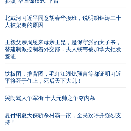
参照“华国锋模式”下台
北戴河习近平同意胡春华接班，说明胡锦涛二十
大被架离的原因
王毅父亲周恩来母亲王昆，是保守派的太子爷，
替建制派控制着外交部，夫人钱韦被加拿大拒发
签证
铁板图，推背图，毛灯江湖熄预言等都证明习近
平将死于任上，死后天下大乱！
哭闹骂人争军衔 十大元帅之争夺内幕
夏付钢夏大侠斩杀村霸一家，全民欢呼并强烈支
持！