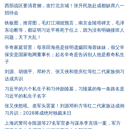
西部战区要清君侧，攻打北京城！张升民急赴成都缺席八一
招待会
铁板图，推背图，毛灯江湖熄预言，南京金陵塔碑文，毛泽
东论断等，都证明习近平将死于任上，因为没有明确接班人
问题，天下大乱！
辛奇家庭背景：母亲田海燕是徐明遗孀田海蓉妹妹，假父辛
保安是国家电网董事长；起名辛奇是告诉别人他是蔡奇私生
子
刘源、胡德平、邓朴方、张又侠和曾庆红等红二代家族倒习
达成共识
习近平的六个私生子和习仲勋陵墓，习陵墓的每一条路名是
习近平的私生子名字
张又侠怒吼、老军头罢宴！刘源邓朴方等红二代家族达成倒
习共识：2028将成绝对独裁末日
上海武警司令陈源等27名军官参与谋杀李克强一案，军方