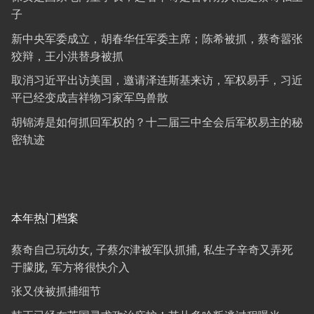
子
新中央军委成立，胡春华任军委主席；陈希被抓，蔡奇嚣张
狡辩，王小洪替身被抓
取消习近平出访美国，邀请泽连斯基来访，军权易手，习近
平已经变成吉祥物习家军鸟兽散
胡锦涛是如何抓回军权的？十二届三中全会后军权易主的秘
密轨迹
本年热门档案
蔡奇自己玩幼女, 子蔡尔津被军队抓捕, 私生子辛奇又弄死
于朦胧, 军方将很快介入
张又侠被抓捕细节