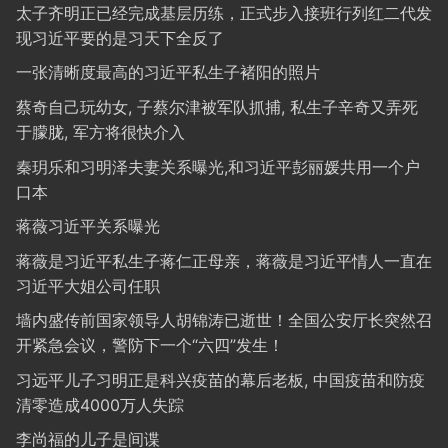
太子齐明正已经完成基层历练，正式步入接班行列红二代发
现习近平要的是习天下全反了
一张清晰度最高的习近平私生子褚阳的照片
蔡奇自己玩幼女, 子蔡尔津被军队抓捕, 私生子辛奇又弄死
于朦胧, 军方将很快介入
秦玥乐和习明泽夫妻关系曝光,和习近平彭丽媛共用一个户
口本
蒋薇习近平关系曝光
蒋薇是习近平私生子蒋仁正母亲，蒋薇是习近平情人一直在
习近平大姐公司任职
墙内盛传前国家领导人胡锦涛已逝世！全国公安厅长突然召
开紧急会议，警防下一个“六四”发生！
习远平儿子习明正是科兴疫苗的幕后老板, 中国疫苗和防疫
清零造成4000万人失踪
李尚福的儿子是间谍