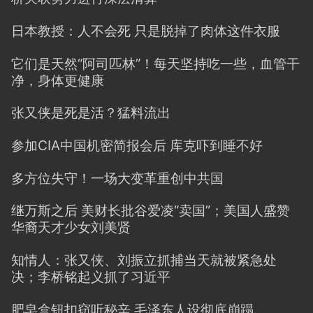
日本教授：人不会死 只是脱掉了肉体这件衣服
它们是天然“阿司匹林”！每天坚持吃一些，血管干
净，身体更健康
张又侠是死是活？猛料流出
参加CIA中国机密简报会后 库克吓到睡不好
多方位失守！一场大变革重创中共国
继万斯之后 美财长批谷爱凌“卖国”；美国人盛赞
华裔天才少女刘美贤
知情人：张又侠、刘振立抓捕当天就被紧急处
决；李桥铭起义抓了习近平
肥皂盒钮扣窃听秘辛 毛泽东人设彻底崩蹋