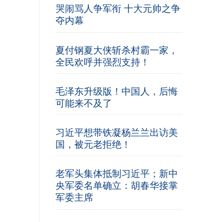
哭闹骂人争军衔 十大元帅之争
夺内幕
夏付钢夏大侠斩杀村霸一家，
全民欢呼并强烈支持！
毛泽东升级版！中国人，后悔
可能来不及了
习近平想带铁凝杨兰兰出访美
国，被元老拒绝！
老军头集体抵制习近平；新中
央军委名单确立：胡春华接掌
军委主席