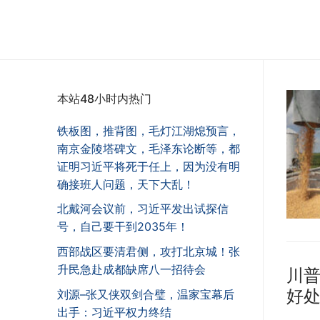
本站48小时内热门
铁板图，推背图，毛灯江湖熄预言，
南京金陵塔碑文，毛泽东论断等，都
证明习近平将死于任上，因为没有明
确接班人问题，天下大乱！
北戴河会议前，习近平发出试探信
号，自己要干到2035年！
西部战区要清君侧，攻打北京城！张
升民急赴成都缺席八一招待会
川
好
刘源–张又侠双剑合璧，温家宝幕后
出手：习近平权力终结