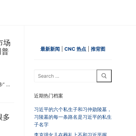
市场
最新新闻
|
CNC 热点
|
推背图
川普
Search
for:
” …
近期热门档案
习近平的六个私生子和习仲勋陵墓，
很多
习陵墓的每一条路名是习近平的私生
子名字
李克强女儿在葬礼上不和习近平握