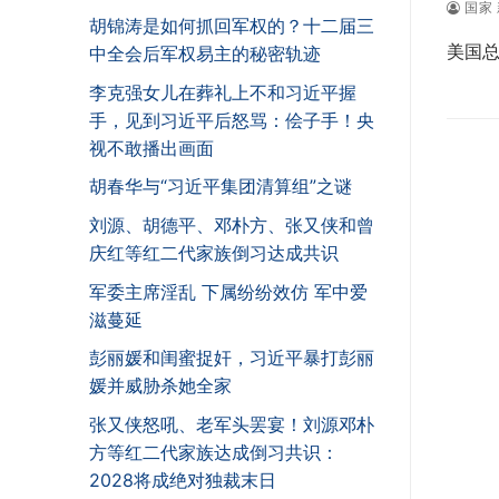
国家 
胡锦涛是如何抓回军权的？十二届三
美国总
中全会后军权易主的秘密轨迹
李克强女儿在葬礼上不和习近平握
手，见到习近平后怒骂：侩子手！央
视不敢播出画面
胡春华与“习近平集团清算组”之谜
刘源、胡德平、邓朴方、张又侠和曾
庆红等红二代家族倒习达成共识
军委主席淫乱 下属纷纷效仿 军中爱
滋蔓延
彭丽媛和闺蜜捉奸，习近平暴打彭丽
媛并威胁杀她全家
张又侠怒吼、老军头罢宴！刘源邓朴
方等红二代家族达成倒习共识：
2028将成绝对独裁末日