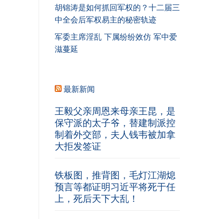
胡锦涛是如何抓回军权的？十二届三
中全会后军权易主的秘密轨迹
军委主席淫乱 下属纷纷效仿 军中爱
滋蔓延
最新新闻
王毅父亲周恩来母亲王昆，是
保守派的太子爷，替建制派控
制着外交部，夫人钱韦被加拿
大拒发签证
铁板图，推背图，毛灯江湖熄
预言等都证明习近平将死于任
上，死后天下大乱！