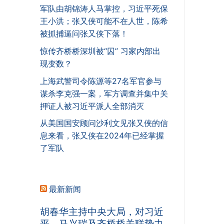
军队由胡锦涛人马掌控，习近平死保
王小洪；张又侠可能不在人世，陈希
被抓捕逼问张又侠下落！
惊传齐桥桥深圳被“囚” 习家内部出
现变数？
上海武警司令陈源等27名军官参与
谋杀李克强一案，军方调查并集中关
押证人被习近平派人全部消灭
从美国国安顾问沙利文见张又侠的信
息来看，张又侠在2024年已经掌握
了军队
最新新闻
胡春华主持中央大局，对习近
平、马兴瑞及齐桥桥关联势力