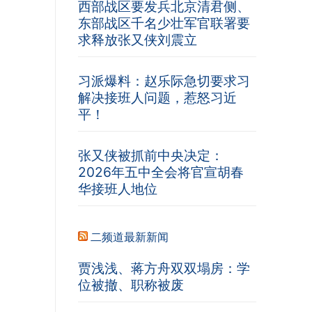
西部战区要发兵北京清君侧、
东部战区千名少壮军官联署要
求释放张又侠刘震立
习派爆料：赵乐际急切要求习
解决接班人问题，惹怒习近
平！
张又侠被抓前中央决定：
2026年五中全会将官宣胡春
华接班人地位
二频道最新新闻
贾浅浅、蒋方舟双双塌房：学
位被撤、职称被废