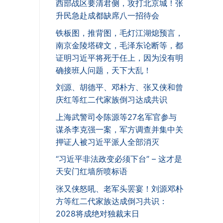
西部战区要清君侧，攻打北京城！张
升民急赴成都缺席八一招待会
铁板图，推背图，毛灯江湖熄预言，
南京金陵塔碑文，毛泽东论断等，都
证明习近平将死于任上，因为没有明
确接班人问题，天下大乱！
刘源、胡德平、邓朴方、张又侠和曾
庆红等红二代家族倒习达成共识
上海武警司令陈源等27名军官参与
谋杀李克强一案，军方调查并集中关
押证人被习近平派人全部消灭
“习近平非法政变必须下台” – 这才是
天安门红墙所喷标语
张又侠怒吼、老军头罢宴！刘源邓朴
方等红二代家族达成倒习共识：
2028将成绝对独裁末日