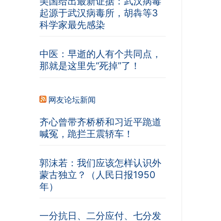
美国给出最新证据：武汉病毒
起源于武汉病毒所，胡犇等3
科学家最先感染
中医：早逝的人有个共同点，
那就是这里先“死掉”了！
网友论坛新闻
齐心曾带齐桥桥和习近平跪道
喊冤，跪拦王震轿车！
郭沫若：我们应该怎样认识外
蒙古独立？（人民日报1950
年）
一分抗日、二分应付、七分发