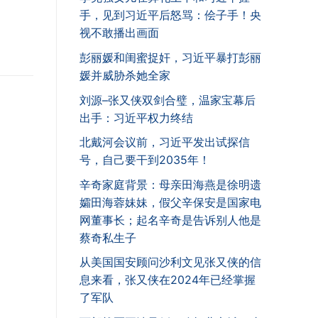
手，见到习近平后怒骂：侩子手！央
视不敢播出画面
彭丽媛和闺蜜捉奸，习近平暴打彭丽
媛并威胁杀她全家
刘源–张又侠双剑合璧，温家宝幕后
出手：习近平权力终结
北戴河会议前，习近平发出试探信
号，自己要干到2035年！
辛奇家庭背景：母亲田海燕是徐明遗
孀田海蓉妹妹，假父辛保安是国家电
网董事长；起名辛奇是告诉别人他是
蔡奇私生子
从美国国安顾问沙利文见张又侠的信
息来看，张又侠在2024年已经掌握
了军队