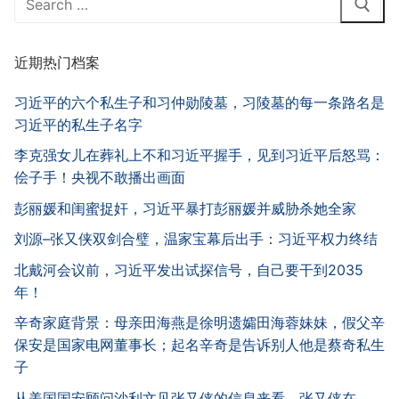
for:
近期热门档案
习近平的六个私生子和习仲勋陵墓，习陵墓的每一条路名是
习近平的私生子名字
李克强女儿在葬礼上不和习近平握手，见到习近平后怒骂：
侩子手！央视不敢播出画面
彭丽媛和闺蜜捉奸，习近平暴打彭丽媛并威胁杀她全家
刘源–张又侠双剑合璧，温家宝幕后出手：习近平权力终结
北戴河会议前，习近平发出试探信号，自己要干到2035
年！
辛奇家庭背景：母亲田海燕是徐明遗孀田海蓉妹妹，假父辛
保安是国家电网董事长；起名辛奇是告诉别人他是蔡奇私生
子
从美国国安顾问沙利文见张又侠的信息来看，张又侠在