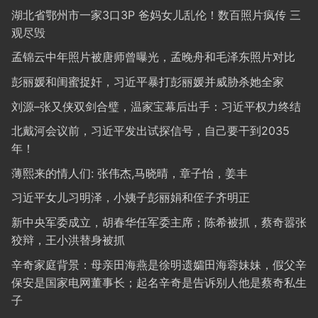
湖北省鄂州市一家3口3P 爸妈女儿乱伦！数百照片疯传 三
观尽毁
孟锦云中年照片被唐师曾曝光，孟晚舟和毛泽东照片对比
彭丽媛和闺蜜捉奸，习近平暴打彭丽媛并威胁杀她全家
刘源–张又侠双剑合璧，温家宝幕后出手：习近平权力终结
北戴河会议前，习近平发出试探信号，自己要干到2035
年！
薄熙来的情人们: 张伟杰,马晓晴，章子怡，姜丰
习近平女儿习明泽，小姨子彭丽娟和侄子齐明正
新中央军委成立，胡春华任军委主席；陈希被抓，蔡奇嚣张
狡辩，王小洪替身被抓
辛奇家庭背景：母亲田海燕是徐明遗孀田海蓉妹妹，假父辛
保安是国家电网董事长；起名辛奇是告诉别人他是蔡奇私生
子