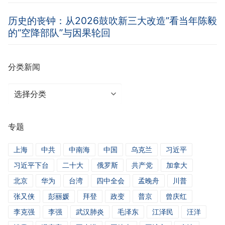
历史的丧钟：从2026鼓吹新三大改造”看当年陈毅
的“空降部队”与因果轮回
分类新闻
分
类
新
专题
闻
上海
中共
中南海
中国
乌克兰
习近平
习近平下台
二十大
俄罗斯
共产党
加拿大
北京
华为
台湾
四中全会
孟晚舟
川普
张又侠
彭丽媛
拜登
政变
普京
曾庆红
李克强
李强
武汉肺炎
毛泽东
江泽民
汪洋