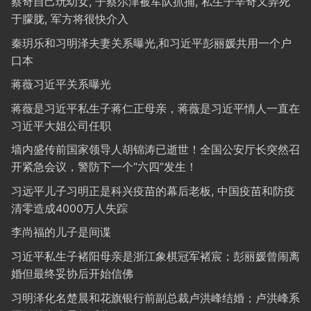
蔡奇自己玩幼女, 子蔡尔津被军队抓捕, 私生子辛奇又弄死
于朦胧, 军方将很快介入
秦玥乐和习明泽夫妻关系曝光,和习近平彭丽媛共用一个户
口本
蒋薇习近平关系曝光
蒋薇是习近平私生子蒋仁正母亲，蒋薇是习近平情人一直在
习近平大姐公司任职
墙内盛传前国家领导人胡锦涛已逝世！全国公安厅长突然召
开紧急会议，警防下一个“六四”发生！
习远平儿子习明正是科兴疫苗的幕后老板, 中国疫苗和防疫
清零造成4000万人失踪
李尚福的儿子是间谍
习近平私生子褚阳母亲是浙江象棋冠军褚宸；彭丽媛曾闹离
婚但最终妥协后开始信佛
习明泽化名楚晨和花旗银行前副总裁卢洪峰结婚；卢洪峰系