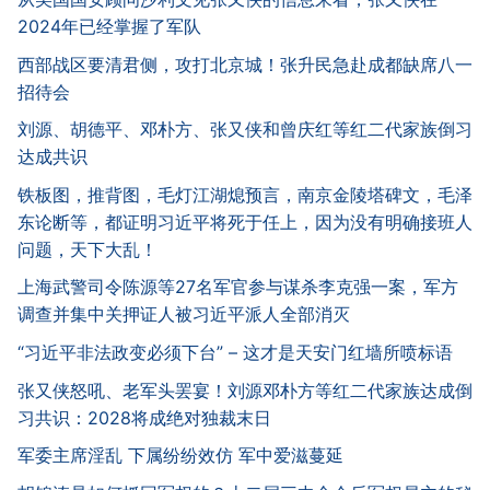
2024年已经掌握了军队
西部战区要清君侧，攻打北京城！张升民急赴成都缺席八一
招待会
刘源、胡德平、邓朴方、张又侠和曾庆红等红二代家族倒习
达成共识
铁板图，推背图，毛灯江湖熄预言，南京金陵塔碑文，毛泽
东论断等，都证明习近平将死于任上，因为没有明确接班人
问题，天下大乱！
上海武警司令陈源等27名军官参与谋杀李克强一案，军方
调查并集中关押证人被习近平派人全部消灭
“习近平非法政变必须下台” – 这才是天安门红墙所喷标语
张又侠怒吼、老军头罢宴！刘源邓朴方等红二代家族达成倒
习共识：2028将成绝对独裁末日
军委主席淫乱 下属纷纷效仿 军中爱滋蔓延