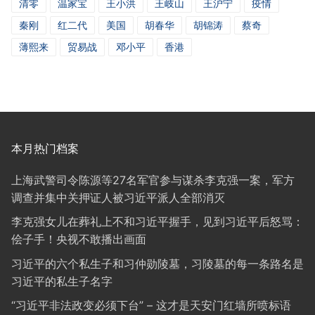
清零
温家宝
王小洪
王岐山
王沪宁
疫情
秦刚
红二代
美国
胡春华
胡锦涛
蔡奇
薄熙来
贸易战
邓小平
香港
本月热门档案
上海武警司令陈源等27名军官参与谋杀李克强一案，军方
调查并集中关押证人被习近平派人全部消灭
李克强女儿在葬礼上不和习近平握手，见到习近平后怒骂：
侩子手！央视不敢播出画面
习近平的六个私生子和习仲勋陵墓，习陵墓的每一条路名是
习近平的私生子名字
“习近平非法政变必须下台” – 这才是天安门红墙所喷标语