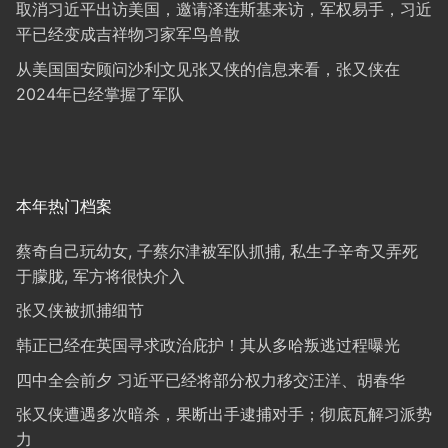
取消习近平出访美国，邀请泽连斯基来访，军权易手，习近
平已经变成吉祥物习家军鸟兽散
从美国国安顾问沙利文见张又侠的信息来看，张又侠在
2024年已经掌握了军队
本年热门档案
蔡奇自己玩幼女, 子蔡尔津被军队抓捕, 私生子辛奇又弄死
于朦胧, 军方将很快介入
张又侠被抓捕细节
韩正已经在英国寻求政治庇护！其从多哈叛逃过程曝光
四中全会前夕 习近平已经将部分权力移交汪洋、胡春华
张又侠遭遇多次暗杀，果断出手逮捕对手；彻底瓦解习派势
力