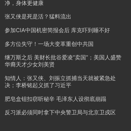
净，身体更健康
张又侠是死是活？猛料流出
参加CIA中国机密简报会后 库克吓到睡不好
多方位失守！一场大变革重创中共国
继万斯之后 美财长批谷爱凌“卖国”；美国人盛赞
华裔天才少女刘美贤
知情人：张又侠、刘振立抓捕当天就被紧急处
决；李桥铭起义抓了习近平
肥皂盒钮扣窃听秘辛 毛泽东人设彻底崩蹋
反习派必须同时拿下中央警卫局与北京卫戍区