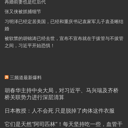
再婚前妻也是红后代
张又侠被抓捕细节
习明泽已经定居美国，已经和重庆书记袁家军儿子袁圣晰结
婚
被软禁的胡锦涛已经去世，宣布不宣布就在于拔管与不拔管
之间，习近平开始恐惧！
三频道最新爆料
胡春华主持中央大局，对习近平、马兴瑞及齐桥
桥关联势力进行深层清算
日本教授：人不会死 只是脱掉了肉体这件衣服
它们是天然“阿司匹林”！每天坚持吃一些，血管干