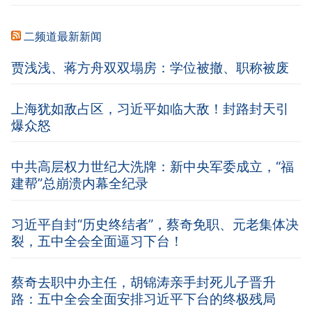
二频道最新新闻
贾浅浅、蒋方舟双双塌房：学位被撤、职称被废
上海犹如敌占区，习近平如临大敌！封路封天引
爆众怒
中共高层权力世纪大洗牌：新中央军委成立，“福
建帮”总崩溃内幕全纪录
习近平自封“历史终结者”，蔡奇免职、元老集体决
裂，五中全会全面逼习下台！
蔡奇去职中办主任，胡锦涛亲手封死儿子晋升
路：五中全会全面安排习近平下台的终极残局