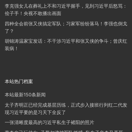
李克强女儿在葬礼上不和习近平握手，见到习近平后怒骂：
侩子手！央视不敢播出画面
四种全会前张又侠搞定军队；习家军纷纷落马！李强也倒戈
了？
胡锦涛温家宝发话：不干涉习近平和张又侠的争斗；曾庆红
装病！
本站热门档案
本站最新150条新闻
太子齐明正已经完成基层历练，正式步入接班行列红二代发
现习近平要的是习天下全反了
一张清晰度最高的习近平私生子褚阳的照片