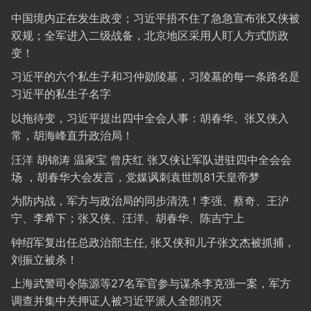
中国境内正在发生政变；习近平捂不住了急急宣布张又侠被
双规；全军进入二级战备，北京地区采用人盯人方式防政
变！
习近平的六个私生子和习仲勋陵墓，习陵墓的每一条路名是
习近平的私生子名字
以拖待变，习近平提出四中全会人事：胡春华、张又侠入
常，胡海峰直升政治局！
汪洋 胡锦涛 温家宝 曾庆红 张又侠让军队进驻四中全会会
场 ，胡春华大会发言，党媒讽刺袁世凯81天皇帝梦
为防内战，军方与政治局的同步清洗！李强、蔡奇、王沪
宁、李希下；张又侠、汪洋、胡春华、陈吉宁上
钟绍军复出任总政治部主任, 张又侠和儿子张文杰被抓捕，
刘振立被杀！
上海武警司令陈源等27名军官参与谋杀李克强一案，军方
调查并集中关押证人被习近平派人全部消灭