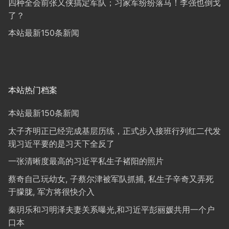
四种全会前张又侠搞定军队；习家军纷纷落马！李强也倒戈
了？
本站最新150条新闻
本站热门档案
本站最新150条新闻
太子齐明正已经完成基层历练，正式步入接班行列红二代发
现习近平要的是习天下全反了
一张清晰度最高的习近平私生子褚阳的照片
蔡奇自己玩幼女, 子蔡尔津被军队抓捕, 私生子辛奇又弄死
于朦胧, 军方将很快介入
秦玥乐和习明泽夫妻关系曝光,和习近平彭丽媛共用一个户
口本