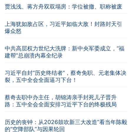
贾浅浅、蒋方舟双双塌房：学位被撤、职称被废
上海犹如敌占区，习近平如临大敌！封路封天引
爆众怒
中共高层权力世纪大洗牌：新中央军委成立，“福
建帮”总崩溃内幕全纪录
习近平自封“历史终结者”，蔡奇免职、元老集体决
裂，五中全会全面逼习下台！
蔡奇去职中办主任，胡锦涛亲手封死儿子晋升
路：五中全会全面安排习近平下台的终极残局
历史的丧钟：从2026鼓吹新三大改造”看当年陈毅
的“空降部队”与因果轮回