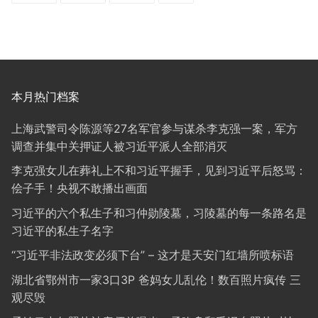
本月热门档案
上海武警司令陈源等27名军官参与谋杀李克强一案，军方
调查并集中关押证人被习近平派人全部消灭
李克强女儿在葬礼上不和习近平握手，见到习近平后怒骂：
侩子手！央视不敢播出画面
习近平的六个私生子和习仲勋陵墓，习陵墓的每一条路名是
习近平的私生子名字
“习近平非法政变必须下台” – 这才是天安门红墙所喷标语
湖北省鄂州市一家3口3P 爸妈女儿乱伦！数百照片疯传 三
观尽毁