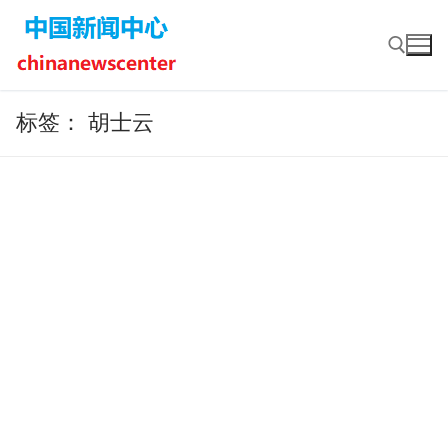
Skip
to
content
标签：
胡士云
Search for: