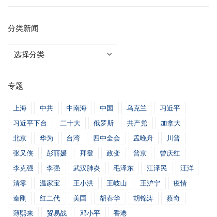
分类新闻
分
类
新
专题
闻
上海
中共
中南海
中国
乌克兰
习近平
习近平下台
二十大
俄罗斯
共产党
加拿大
北京
华为
台湾
四中全会
孟晚舟
川普
张又侠
彭丽媛
拜登
政变
普京
曾庆红
李克强
李强
武汉肺炎
毛泽东
江泽民
汪洋
清零
温家宝
王小洪
王岐山
王沪宁
疫情
秦刚
红二代
美国
胡春华
胡锦涛
蔡奇
薄熙来
贸易战
邓小平
香港