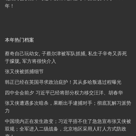
年！
本年热门档案
蔡奇自己玩幼女, 子蔡尔津被军队抓捕, 私生子辛奇又弄死
于朦胧, 军方将很快介入
张又侠被抓捕细节
韩正已经在英国寻求政治庇护！其从多哈叛逃过程曝光
四中全会前夕 习近平已经将部分权力移交汪洋、胡春华
张又侠遭遇多次暗杀，果断出手逮捕对手；彻底瓦解习派势
力
中国境内正在发生政变；习近平捂不住了急急宣布张又侠被
双规；全军进入二级战备，北京地区采用人盯人方式防政