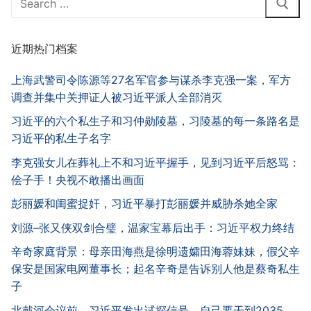
for:
近期热门档案
上海武警司令陈源等27名军官参与谋杀李克强一案，军方
调查并集中关押证人被习近平派人全部消灭
习近平的六个私生子和习仲勋陵墓，习陵墓的每一条路名是
习近平的私生子名字
李克强女儿在葬礼上不和习近平握手，见到习近平后怒骂：
侩子手！央视不敢播出画面
彭丽媛和闺蜜捉奸，习近平暴打彭丽媛并威胁杀她全家
刘源–张又侠双剑合璧，温家宝幕后出手：习近平权力终结
辛奇家庭背景：母亲田海燕是徐明遗孀田海蓉妹妹，假父辛
保安是国家电网董事长；起名辛奇是告诉别人他是蔡奇私生
子
北戴河会议前，习近平发出试探信号，自己要干到2035