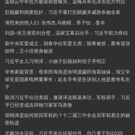
孟锦云中年照片被唐师曾曝光，孟晚舟和毛泽东照片对比
彭丽媛和闺蜜捉奸，习近平暴打彭丽媛并威胁杀她全家
薄熙来的情人们: 张伟杰,马晓晴，章子怡，姜丰
刘源–张又侠双剑合璧，温家宝幕后出手：习近平权力终结
新中央军委成立，胡春华任军委主席；陈希被抓，蔡奇嚣张
狡辩，王小洪替身被抓
习近平女儿习明泽，小姨子彭丽娟和侄子齐明正
辛奇家庭背景：母亲田海燕是徐明遗孀田海蓉妹妹，假父辛
保安是国家电网董事长；起名辛奇是告诉别人他是蔡奇私生
子
取消习近平出访美国，邀请泽连斯基来访，军权易手，习近
平已经变成吉祥物习家军鸟兽散
胡锦涛是如何抓回军权的？十二届三中全会后军权易主的秘
密轨迹
北戴河会议前，习近平发出试探信号，自己要干到2035