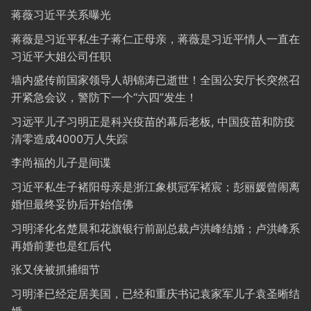
蒋薇习近平关系曝光
蒋薇是习近平私生子蒋仁正母亲，蒋薇是习近平情人一直在
习近平大姐公司任职
墙内盛传前国家领导人胡锦涛已逝世！全国公安厅长突然召
开紧急会议，警防下一个“六四”发生！
习远平儿子习明正是科兴疫苗的幕后老板, 中国疫苗和防疫
清零造成4000万人失踪
李尚福的儿子是间谍
习近平私生子褚阳母亲是浙江象棋冠军褚宸；彭丽媛曾闹离
婚但最终妥协后开始信佛
习明泽化名楚晨和花旗银行前副总裁卢洪峰结婚；卢洪峰系
再婚前妻也是红后代
张又侠被抓捕细节
习明泽已经定居美国，已经和重庆书记袁家军儿子袁圣晰结
婚