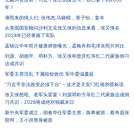
年！
薄熙来的情人们: 张伟杰,马晓晴，章子怡，姜丰
从美国国安顾问沙利文见张又侠的信息来看，张又侠在
2024年已经掌握了军队
孟锦云中年照片被唐师曾曝光，孟晚舟和毛泽东照片对比
刘源、胡德平、邓朴方、张又侠和曾庆红等红二代家族倒习
达成共识
军委主席淫乱 下属纷纷效仿 军中爱滋蔓延
“习近平非法政变必须下台” – 这才是天安门红墙所喷标语
张又侠怒吼、老军头罢宴！刘源邓朴方等红二代家族达成倒
习共识：2028将成绝对独裁末日
新中央军委成立，胡春华任军委主席；陈希被抓，蔡奇嚣张
狡辩，王小洪替身被抓