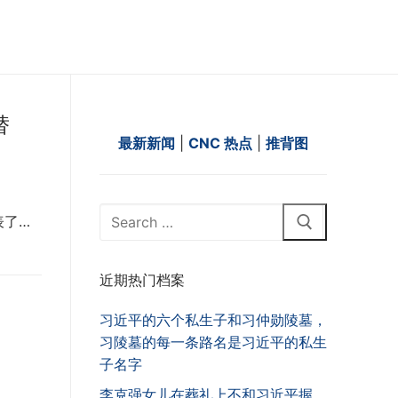
替
最新新闻
|
CNC 热点
|
推背图
Search
表了…
for:
近期热门档案
习近平的六个私生子和习仲勋陵墓，
习陵墓的每一条路名是习近平的私生
子名字
李克强女儿在葬礼上不和习近平握