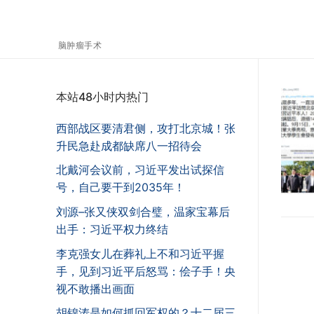
脑肿瘤手术
本站48小时内热门
西部战区要清君侧，攻打北京城！张
升民急赴成都缺席八一招待会
北戴河会议前，习近平发出试探信
号，自己要干到2035年！
刘源–张又侠双剑合璧，温家宝幕后
出手：习近平权力终结
李克强女儿在葬礼上不和习近平握
手，见到习近平后怒骂：侩子手！央
视不敢播出画面
胡锦涛是如何抓回军权的？十二届三