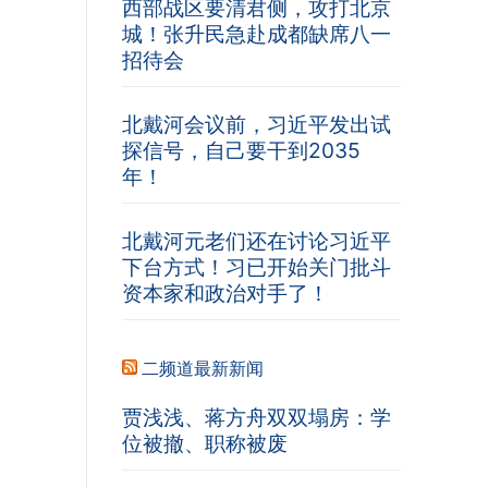
西部战区要清君侧，攻打北京
城！张升民急赴成都缺席八一
招待会
北戴河会议前，习近平发出试
探信号，自己要干到2035
年！
北戴河元老们还在讨论习近平
下台方式！习已开始关门批斗
资本家和政治对手了！
二频道最新新闻
贾浅浅、蒋方舟双双塌房：学
位被撤、职称被废