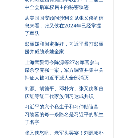
中全会后军权易主的秘密轨迹
从美国国安顾问沙利文见张又侠的信
息来看，张又侠在2024年已经掌握
了军队
彭丽媛和闺蜜捉奸，习近平暴打彭丽
媛并威胁杀她全家
上海武警司令陈源等27名军官参与
谋杀李克强一案，军方调查并集中关
押证人被习近平派人全部消灭
刘源、胡德平、邓朴方、张又侠和曾
庆红等红二代家族倒习达成共识
习近平的六个私生子和习仲勋陵墓，
习陵墓的每一条路名是习近平的私生
子名字
张又侠怒吼、老军头罢宴！刘源邓朴