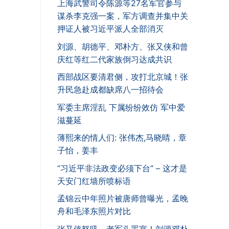
上海武警司令陈源等27名军官参与
谋杀李克强一案，军方调查并集中关
押证人被习近平派人全部消灭
刘源、胡德平、邓朴方、张又侠和曾
庆红等红二代家族倒习达成共识
西部战区要清君侧，攻打北京城！张
升民急赴成都缺席八一招待会
军委主席淫乱 下属纷纷效仿 军中爱
滋蔓延
薄熙来的情人们: 张伟杰,马晓晴，章
子怡，姜丰
“习近平非法政变必须下台” – 这才是
天安门红墙所喷标语
孟锦云中年照片被唐师曾曝光，孟晚
舟和毛泽东照片对比