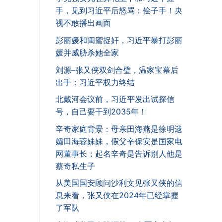
手，见到习近平后怒骂：侩子手！央
视不敢播出画面
彭丽媛和闺蜜捉奸，习近平暴打彭丽
媛并威胁杀她全家
刘源–张又侠双剑合璧，温家宝幕后
出手：习近平权力终结
北戴河会议前，习近平发出试探信
号，自己要干到2035年！
辛奇家庭背景：母亲田海燕是徐明遗
孀田海蓉妹妹，假父辛保安是国家电
网董事长；起名辛奇是告诉别人他是
蔡奇私生子
从美国国安顾问沙利文见张又侠的信
息来看，张又侠在2024年已经掌握
了军队