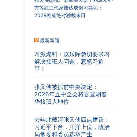
张又侠怒吼、老军头罢宴！刘源邓朴
方等红二代家族达成倒习共识：
2028将成绝对独裁末日
最新新闻
习派爆料：赵乐际急切要求习
解决接班人问题，惹怒习近
平！
张又侠被抓前中央决定：
2026年五中全会将官宣胡春
华接班人地位
去年北戴河张又侠四点建议：
习近平下台，汪洋上位，政治
局常委和委员选举产生