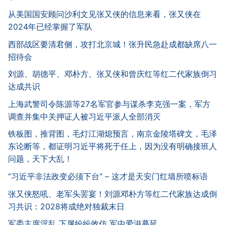
从美国国安顾问沙利文见张又侠的信息来看，张又侠在
2024年已经掌握了军队
西部战区要清君侧，攻打北京城！张升民急赴成都缺席八一
招待会
刘源、胡德平、邓朴方、张又侠和曾庆红等红二代家族倒习
达成共识
上海武警司令陈源等27名军官参与谋杀李克强一案，军方
调查并集中关押证人被习近平派人全部消灭
铁板图，推背图，毛灯江湖熄预言，南京金陵塔碑文，毛泽
东论断等，都证明习近平将死于任上，因为没有明确接班人
问题，天下大乱！
“习近平非法政变必须下台” – 这才是天安门红墙所喷标语
张又侠怒吼、老军头罢宴！刘源邓朴方等红二代家族达成倒
习共识：2028将成绝对独裁末日
军委主席淫乱 下属纷纷效仿 军中爱滋蔓延