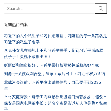
Search
for:
近期热门档案
习近平的六个私生子和习仲勋陵墓，习陵墓的每一条路名是
习近平的私生子名字
李克强女儿在葬礼上不和习近平握手，见到习近平后怒骂：
侩子手！央视不敢播出画面
彭丽媛和闺蜜捉奸，习近平暴打彭丽媛并威胁杀她全家
刘源–张又侠双剑合璧，温家宝幕后出手：习近平权力终结
北戴河会议前，习近平发出试探信号，自己要干到2035
年！
辛奇家庭背景：母亲田海燕是徐明遗孀田海蓉妹妹，假父辛
保安是国家电网董事长；起名辛奇是告诉别人他是蔡奇私生
子