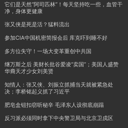
它们是天然“阿司匹林”！每天坚持吃一些，血管干
净，身体更健康
张又侠是死是活？猛料流出
参加CIA中国机密简报会后 库克吓到睡不好
多方位失守！一场大变革重创中共国
继万斯之后 美财长批谷爱凌“卖国”；美国人盛赞
华裔天才少女刘美贤
知情人：张又侠、刘振立抓捕当天就被紧急处
决；李桥铭起义抓了习近平
肥皂盒钮扣窃听秘辛 毛泽东人设彻底崩蹋
反习派必须同时拿下中央警卫局与北京卫戍区