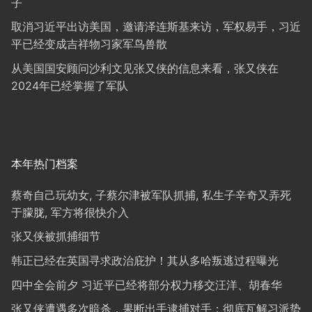
子
取消习近平出访美国，邀请泽连斯基来访，军权易手，习近
平已经变成吉祥物习家军鸟兽散
从美国国安顾问沙利文见张又侠的信息来看，张又侠在
2024年已经掌握了军队
本年热门档案
蔡奇自己玩幼女, 子蔡尔津被军队抓捕, 私生子辛奇又弄死
于朦胧, 军方将很快介入
张又侠被抓捕细节
韩正已经在英国寻求政治庇护！其从多哈叛逃过程曝光
四中全会前夕 习近平已经将部分权力移交汪洋、胡春华
张又侠遭遇多次暗杀，果断出手逮捕对手；彻底瓦解习派势