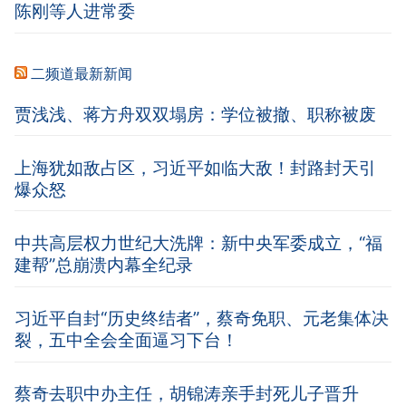
陈刚等人进常委
二频道最新新闻
贾浅浅、蒋方舟双双塌房：学位被撤、职称被废
上海犹如敌占区，习近平如临大敌！封路封天引
爆众怒
中共高层权力世纪大洗牌：新中央军委成立，“福
建帮”总崩溃内幕全纪录
习近平自封“历史终结者”，蔡奇免职、元老集体决
裂，五中全会全面逼习下台！
蔡奇去职中办主任，胡锦涛亲手封死儿子晋升