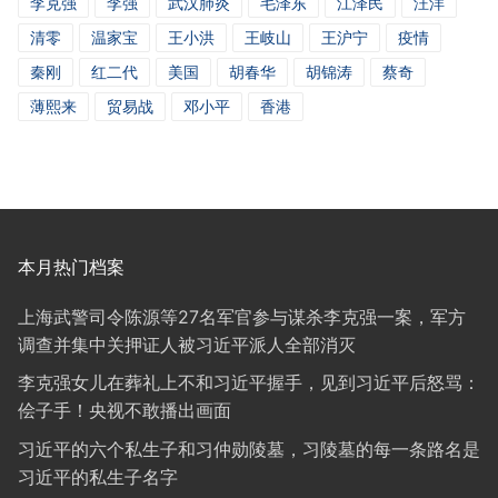
李克强
李强
武汉肺炎
毛泽东
江泽民
汪洋
清零
温家宝
王小洪
王岐山
王沪宁
疫情
秦刚
红二代
美国
胡春华
胡锦涛
蔡奇
薄熙来
贸易战
邓小平
香港
本月热门档案
上海武警司令陈源等27名军官参与谋杀李克强一案，军方
调查并集中关押证人被习近平派人全部消灭
李克强女儿在葬礼上不和习近平握手，见到习近平后怒骂：
侩子手！央视不敢播出画面
习近平的六个私生子和习仲勋陵墓，习陵墓的每一条路名是
习近平的私生子名字