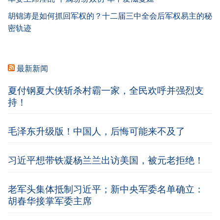
胡锦涛是如何抓回军权的？十二届三中全会后军权易主的秘
密轨迹
最新新闻
夏付钢夏大侠斩杀村霸一家，全民欢呼并强烈支
持！
毛泽东升级版！中国人，后悔可能来不及了
习近平想带铁凝杨兰兰出访美国，被元老拒绝！
老军头集体抵制习近平；新中央军委名单确立：
胡春华接掌军委主席