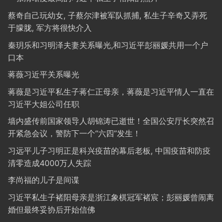
蔡奇自己玩幼女, 子蔡尔津被军队抓捕, 私生子辛奇又弄死
于朦胧, 军方将很快介入
秦玥乐和习明泽夫妻关系曝光,和习近平彭丽媛共用一个户
口本
蒋薇习近平关系曝光
蒋薇是习近平私生子蒋仁正母亲，蒋薇是习近平情人一直在
习近平大姐公司任职
墙内盛传前国家领导人胡锦涛已逝世！全国公安厅长突然召
开紧急会议，警防下一个“六四”发生！
习远平儿子习明正是科兴疫苗的幕后老板, 中国疫苗和防疫
清零造成4000万人失踪
李尚福的儿子是间谍
习近平私生子褚阳母亲是浙江象棋冠军褚宸；彭丽媛曾闹离
婚但最终妥协后开始信佛