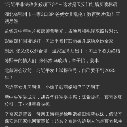
“习近平非法政变必须下台” – 这才是天安门红墙所喷标语
湖北省鄂州市一家3口3P 爸妈女儿乱伦！数百照片疯传 三
观尽毁
孟锦云中年照片被唐师曾曝光，孟晚舟和毛泽东照片对比
彭丽媛和闺蜜捉奸，习近平暴打彭丽媛并威胁杀她全家
刘源–张又侠双剑合璧，温家宝幕后出手：习近平权力终结
薄熙来的情人们: 张伟杰,马晓晴，章子怡，姜丰
北戴河会议前，习近平发出试探信号，自己要干到2035
年！
习近平女儿习明泽，小姨子彭丽娟和侄子齐明正
新中央军委成立，胡春华任军委主席；陈希被抓，蔡奇嚣张
狡辩，王小洪替身被抓
辛奇家庭背景：母亲田海燕是徐明遗孀田海蓉妹妹，假父辛
保安是国家电网董事长；起名辛奇是告诉别人他是蔡奇私生