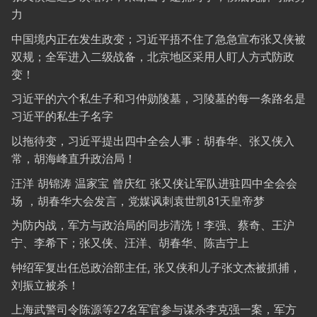
力
中国境内正在发生政变；习近平捂不住了急急宣布张又侠被
双规；全军进入二级战备，北京地区采用人盯人方式防政
变！
习近平的六个私生子和习仲勋陵墓，习陵墓的每一条路名是
习近平的私生子名字
以拖待变，习近平提出四中全会人事：胡春华、张又侠入
常，胡海峰直升政治局！
汪洋 胡锦涛 温家宝 曾庆红 张又侠让军队进驻四中全会会
场 ，胡春华大会发言，党媒讽刺袁世凯81天皇帝梦
为防内战，军方与政治局的同步清洗！李强、蔡奇、王沪
宁、李希下；张又侠、汪洋、胡春华、陈吉宁上
钟绍军复出任总政治部主任, 张又侠和儿子张文杰被抓捕，
刘振立被杀！
上海武警司令陈源等27名军官参与谋杀李克强一案，军方