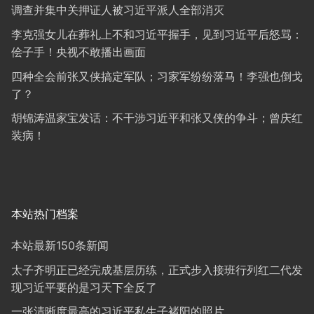
调查并集中关押证人被习近平派人全部消灭
李克强女儿在葬礼上不和习近平握手，见到习近平后怒骂：
侩子手！央视不敢播出画面
四种全会前张又侠搞定军队；习家军纷纷落马！李强也倒戈
了？
胡锦涛温家宝发话：不干涉习近平和张又侠的争斗；曾庆红
装病！
本站热门档案
本站最新150条新闻
太子齐明正已经完成基层历练，正式步入接班行列红二代发
现习近平要的是习天下全反了
一张清晰度最高的习近平私生子褚阳的照片