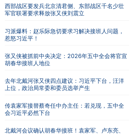
西部战区要发兵北京清君侧、东部战区千名少壮
军官联署要求释放张又侠刘震立
习派爆料：赵乐际急切要求习解决接班人问题，
惹怒习近平！
张又侠被抓前中央决定：2026年五中全会将官宣
胡春华接班人地位
去年北戴河张又侠四点建议：习近平下台，汪洋
上位，政治局常委和委员选举产生
传袁家军接替蔡奇任中办主任：若兑现，五中全
会习近平必然下台
北戴河会议确认胡春华接班！袁家军、卢东亮、