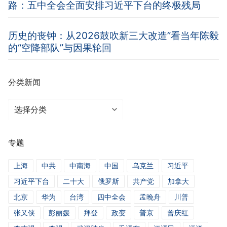
路：五中全会全面安排习近平下台的终极残局
历史的丧钟：从2026鼓吹新三大改造”看当年陈毅
的“空降部队”与因果轮回
分类新闻
分
类
新
专题
闻
上海
中共
中南海
中国
乌克兰
习近平
习近平下台
二十大
俄罗斯
共产党
加拿大
北京
华为
台湾
四中全会
孟晚舟
川普
张又侠
彭丽媛
拜登
政变
普京
曾庆红