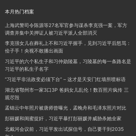
本月热门档案
上海武警司令陈源等27名军官参与谋杀李克强一案，军方
调查并集中关押证人被习近平派人全部消灭
李克强女儿在葬礼上不和习近平握手，见到习近平后怒骂：
侩子手！央视不敢播出画面
习近平的六个私生子和习仲勋陵墓，习陵墓的每一条路名是
习近平的私生子名字
“习近平非法政变必须下台” – 这才是天安门红墙所喷标语
湖北省鄂州市一家3口3P 爸妈女儿乱伦！数百照片疯传 三
观尽毁
孟锦云中年照片被唐师曾曝光，孟晚舟和毛泽东照片对比
彭丽媛和闺蜜捉奸，习近平暴打彭丽媛并威胁杀她全家
北戴河会议前，习近平发出试探信号，自己要干到2035