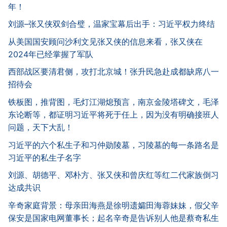
年！
刘源–张又侠双剑合璧，温家宝幕后出手：习近平权力终结
从美国国安顾问沙利文见张又侠的信息来看，张又侠在
2024年已经掌握了军队
西部战区要清君侧，攻打北京城！张升民急赴成都缺席八一
招待会
铁板图，推背图，毛灯江湖熄预言，南京金陵塔碑文，毛泽
东论断等，都证明习近平将死于任上，因为没有明确接班人
问题，天下大乱！
习近平的六个私生子和习仲勋陵墓，习陵墓的每一条路名是
习近平的私生子名字
刘源、胡德平、邓朴方、张又侠和曾庆红等红二代家族倒习
达成共识
辛奇家庭背景：母亲田海燕是徐明遗孀田海蓉妹妹，假父辛
保安是国家电网董事长；起名辛奇是告诉别人他是蔡奇私生