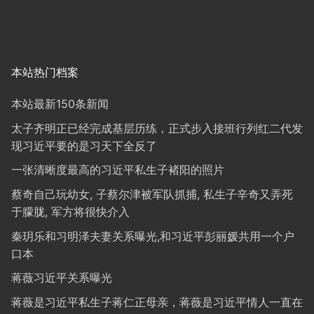
本站热门档案
本站最新150条新闻
太子齐明正已经完成基层历练，正式步入接班行列红二代发
现习近平要的是习天下全反了
一张清晰度最高的习近平私生子褚阳的照片
蔡奇自己玩幼女, 子蔡尔津被军队抓捕, 私生子辛奇又弄死
于朦胧, 军方将很快介入
秦玥乐和习明泽夫妻关系曝光,和习近平彭丽媛共用一个户
口本
蒋薇习近平关系曝光
蒋薇是习近平私生子蒋仁正母亲，蒋薇是习近平情人一直在