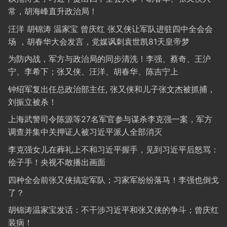
常，胡海峰直升政治局！
汪洋 胡锦涛 温家宝 曾庆红 张又侠让军队进驻四中全会会
场 ，胡春华大会发言，党媒讽刺袁世凯81天皇帝梦
为防内战，军方与政治局的同步清洗！李强、蔡奇、王沪
宁、李希下；张又侠、汪洋、胡春华、陈吉宁上
钟绍军复出任总政治部主任, 张又侠和儿子张文杰被抓捕，
刘振立被杀！
上海武警司令陈源等27名军官参与谋杀李克强一案，军方
调查并集中关押证人被习近平派人全部消灭
李克强女儿在葬礼上不和习近平握手，见到习近平后怒骂：
侩子手！央视不敢播出画面
四种全会前张又侠搞定军队；习家军纷纷落马！李强也倒戈
了？
胡锦涛温家宝发话：不干涉习近平和张又侠的争斗；曾庆红
装病！