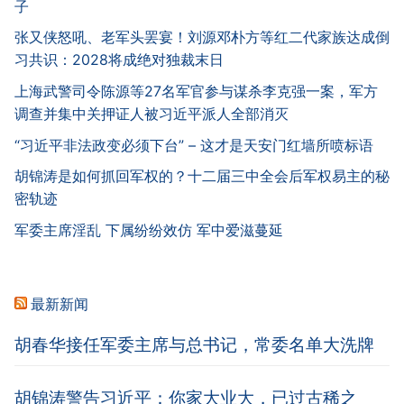
子
张又侠怒吼、老军头罢宴！刘源邓朴方等红二代家族达成倒
习共识：2028将成绝对独裁末日
上海武警司令陈源等27名军官参与谋杀李克强一案，军方
调查并集中关押证人被习近平派人全部消灭
“习近平非法政变必须下台” – 这才是天安门红墙所喷标语
胡锦涛是如何抓回军权的？十二届三中全会后军权易主的秘
密轨迹
军委主席淫乱 下属纷纷效仿 军中爱滋蔓延
最新新闻
胡春华接任军委主席与总书记，常委名单大洗牌
胡锦涛警告习近平：你家大业大，已过古稀之