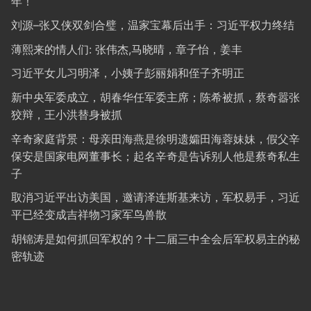
年！
刘源–张又侠双剑合璧，温家宝幕后出手：习近平权力终结
薄熙来的情人们: 张伟杰,马晓晴，章子怡，姜丰
习近平女儿习明泽，小姨子彭丽娟和侄子齐明正
新中央军委成立，胡春华任军委主席；陈希被抓，蔡奇嚣张
狡辩，王小洪替身被抓
辛奇家庭背景：母亲田海燕是徐明遗孀田海蓉妹妹，假父辛
保安是国家电网董事长；起名辛奇是告诉别人他是蔡奇私生
子
取消习近平出访美国，邀请泽连斯基来访，军权易手，习近
平已经变成吉祥物习家军鸟兽散
胡锦涛是如何抓回军权的？十二届三中全会后军权易主的秘
密轨迹