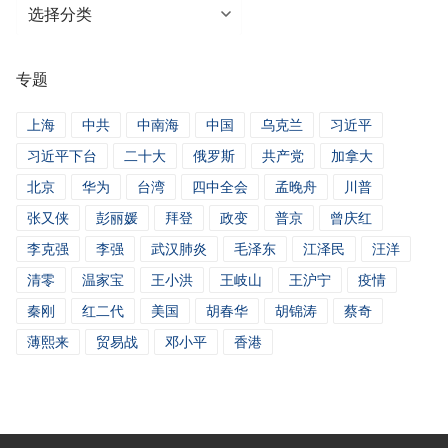
分
类
新
专题
闻
上海
中共
中南海
中国
乌克兰
习近平
习近平下台
二十大
俄罗斯
共产党
加拿大
北京
华为
台湾
四中全会
孟晚舟
川普
张又侠
彭丽媛
拜登
政变
普京
曾庆红
李克强
李强
武汉肺炎
毛泽东
江泽民
汪洋
清零
温家宝
王小洪
王岐山
王沪宁
疫情
秦刚
红二代
美国
胡春华
胡锦涛
蔡奇
薄熙来
贸易战
邓小平
香港