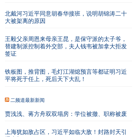
北戴河习近平同意胡春华接班，说明胡锦涛二十
大被架离的原因
王毅父亲周恩来母亲王昆，是保守派的太子爷，
替建制派控制着外交部，夫人钱韦被加拿大拒发
签证
铁板图，推背图，毛灯江湖熄预言等都证明习近
平将死于任上，死后天下大乱！
二频道最新新闻
贾浅浅、蒋方舟双双塌房：学位被撤、职称被废
上海犹如敌占区，习近平如临大敌！封路封天引