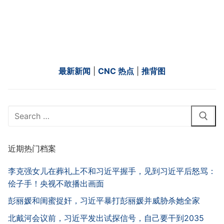
最新新闻
|
CNC 热点
|
推背图
Search
for:
近期热门档案
李克强女儿在葬礼上不和习近平握手，见到习近平后怒骂：
侩子手！央视不敢播出画面
彭丽媛和闺蜜捉奸，习近平暴打彭丽媛并威胁杀她全家
北戴河会议前，习近平发出试探信号，自己要干到2035