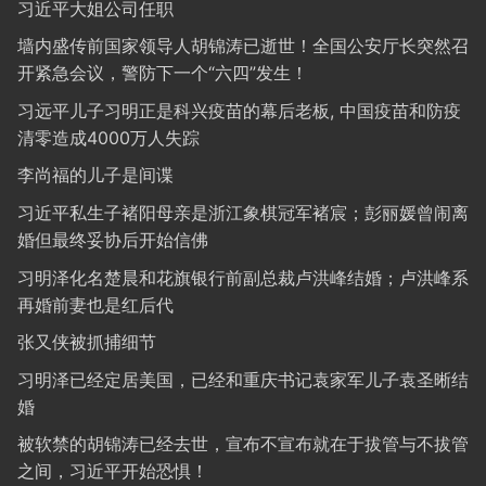
习近平大姐公司任职
墙内盛传前国家领导人胡锦涛已逝世！全国公安厅长突然召
开紧急会议，警防下一个“六四”发生！
习远平儿子习明正是科兴疫苗的幕后老板, 中国疫苗和防疫
清零造成4000万人失踪
李尚福的儿子是间谍
习近平私生子褚阳母亲是浙江象棋冠军褚宸；彭丽媛曾闹离
婚但最终妥协后开始信佛
习明泽化名楚晨和花旗银行前副总裁卢洪峰结婚；卢洪峰系
再婚前妻也是红后代
张又侠被抓捕细节
习明泽已经定居美国，已经和重庆书记袁家军儿子袁圣晰结
婚
被软禁的胡锦涛已经去世，宣布不宣布就在于拔管与不拔管
之间，习近平开始恐惧！