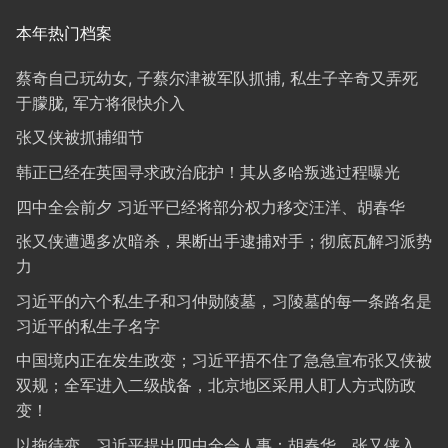
本年热门档案
蔡奇自己玩幼女, 子蔡尔津被军队抓捕, 私生子辛奇又弄死
于朦胧, 军方将很快介入
张又侠被抓捕细节
韩正已经在英国寻求政治庇护！其从多哈叛逃过程曝光
四中全会前夕 习近平已经将部分权力移交汪洋、胡春华
张又侠遭遇多次暗杀，果断出手逮捕对手；彻底瓦解习派势
力
习近平的六个私生子和习仲勋陵墓，习陵墓的每一条路名是
习近平的私生子名字
中国境内正在发生政变；习近平捂不住了急急宣布张又侠被
双规；全军进入二级战备，北京地区采用人盯人方式防政
变！
以拖待变，习近平提出四中全会人事：胡春华、张又侠入