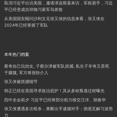
取消习近平出访美国，邀请泽连斯基来访，军权易手，习近
平已经变成吉祥物习家军鸟兽散
从美国国安顾问沙利文见张又侠的信息来看，张又侠在
2024年已经掌握了军队
本年热门档案
蔡奇自己玩幼女, 子蔡尔津被军队抓捕, 私生子辛奇又弄死
于朦胧, 军方将很快介入
张又侠被抓捕细节
韩正已经在英国寻求政治庇护！其从多哈叛逃过程曝光
四中全会前夕 习近平已经将部分权力移交汪洋、胡春华
张又侠遭遇多次暗杀，果断出手逮捕对手；彻底瓦解习派势
力