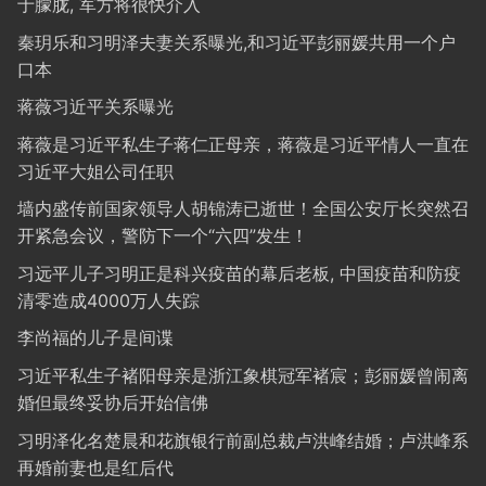
于朦胧, 军方将很快介入
秦玥乐和习明泽夫妻关系曝光,和习近平彭丽媛共用一个户
口本
蒋薇习近平关系曝光
蒋薇是习近平私生子蒋仁正母亲，蒋薇是习近平情人一直在
习近平大姐公司任职
墙内盛传前国家领导人胡锦涛已逝世！全国公安厅长突然召
开紧急会议，警防下一个“六四”发生！
习远平儿子习明正是科兴疫苗的幕后老板, 中国疫苗和防疫
清零造成4000万人失踪
李尚福的儿子是间谍
习近平私生子褚阳母亲是浙江象棋冠军褚宸；彭丽媛曾闹离
婚但最终妥协后开始信佛
习明泽化名楚晨和花旗银行前副总裁卢洪峰结婚；卢洪峰系
再婚前妻也是红后代