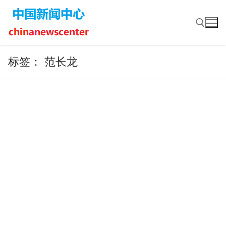
Skip
to
content
标签：
范长龙
Search for: