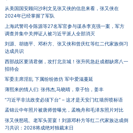
从美国国安顾问沙利文见张又侠的信息来看，张又侠在
2024年已经掌握了军队
上海武警司令陈源等27名军官参与谋杀李克强一案，军方
调查并集中关押证人被习近平派人全部消灭
刘源、胡德平、邓朴方、张又侠和曾庆红等红二代家族倒习
达成共识
西部战区要清君侧，攻打北京城！张升民急赴成都缺席八一
招待会
军委主席淫乱 下属纷纷效仿 军中爱滋蔓延
薄熙来的情人们: 张伟杰,马晓晴，章子怡，姜丰
“习近平非法政变必须下台” – 这才是天安门红墙所喷标语
孟锦云中年照片被唐师曾曝光，孟晚舟和毛泽东照片对比
张又侠怒吼、老军头罢宴！刘源邓朴方等红二代家族达成倒
习共识：2028将成绝对独裁末日