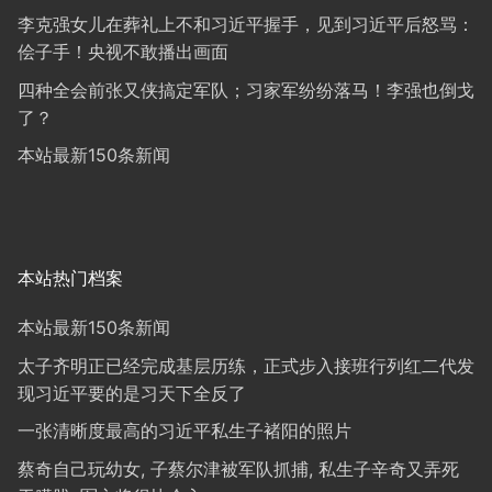
李克强女儿在葬礼上不和习近平握手，见到习近平后怒骂：
侩子手！央视不敢播出画面
四种全会前张又侠搞定军队；习家军纷纷落马！李强也倒戈
了？
本站最新150条新闻
本站热门档案
本站最新150条新闻
太子齐明正已经完成基层历练，正式步入接班行列红二代发
现习近平要的是习天下全反了
一张清晰度最高的习近平私生子褚阳的照片
蔡奇自己玩幼女, 子蔡尔津被军队抓捕, 私生子辛奇又弄死