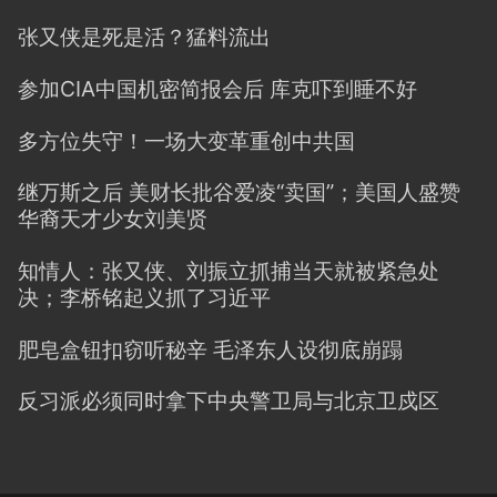
张又侠是死是活？猛料流出
参加CIA中国机密简报会后 库克吓到睡不好
多方位失守！一场大变革重创中共国
继万斯之后 美财长批谷爱凌“卖国”；美国人盛赞
华裔天才少女刘美贤
知情人：张又侠、刘振立抓捕当天就被紧急处
决；李桥铭起义抓了习近平
肥皂盒钮扣窃听秘辛 毛泽东人设彻底崩蹋
反习派必须同时拿下中央警卫局与北京卫戍区