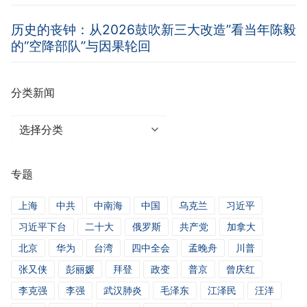
历史的丧钟：从2026鼓吹新三大改造”看当年陈毅
的“空降部队”与因果轮回
分类新闻
分
类
新
专题
闻
上海
中共
中南海
中国
乌克兰
习近平
习近平下台
二十大
俄罗斯
共产党
加拿大
北京
华为
台湾
四中全会
孟晚舟
川普
张又侠
彭丽媛
拜登
政变
普京
曾庆红
李克强
李强
武汉肺炎
毛泽东
江泽民
汪洋