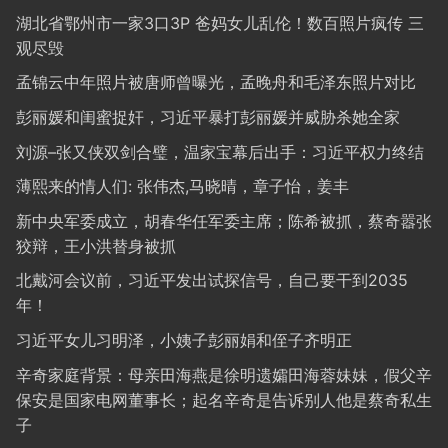
湖北省鄂州市一家3口3P 爸妈女儿乱伦！数百照片疯传 三
观尽毁
孟锦云中年照片被唐师曾曝光，孟晚舟和毛泽东照片对比
彭丽媛和闺蜜捉奸，习近平暴打彭丽媛并威胁杀她全家
刘源–张又侠双剑合璧，温家宝幕后出手：习近平权力终结
薄熙来的情人们: 张伟杰,马晓晴，章子怡，姜丰
新中央军委成立，胡春华任军委主席；陈希被抓，蔡奇嚣张
狡辩，王小洪替身被抓
北戴河会议前，习近平发出试探信号，自己要干到2035
年！
习近平女儿习明泽，小姨子彭丽娟和侄子齐明正
辛奇家庭背景：母亲田海燕是徐明遗孀田海蓉妹妹，假父辛
保安是国家电网董事长；起名辛奇是告诉别人他是蔡奇私生
子