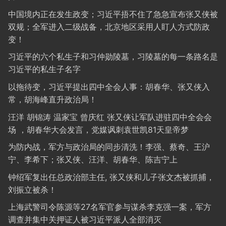
中国境内正在发生政变；习近平捂不住了急急宣布张又侠被
双规；全军进入二级战备，北京地区采用人盯人方式防政
变！
习近平的六个私生子和习仲勋陵墓，习陵墓的每一条路名是
习近平的私生子名字
以拖待变，习近平提出四中全会人事：胡春华、张又侠入
常，胡海峰直升政治局！
汪洋 胡锦涛 温家宝 曾庆红 张又侠让军队进驻四中全会会
场 ，胡春华大会发言，党媒讽刺袁世凯81天皇帝梦
为防内战，军方与政治局的同步清洗！李强、蔡奇、王沪
宁、李希下；张又侠、汪洋、胡春华、陈吉宁上
钟绍军复出任总政治部主任, 张又侠和儿子张文杰被抓捕，
刘振立被杀！
上海武警司令陈源等27名军官参与谋杀李克强一案，军方
调查并集中关押证人被习近平派人全部消灭