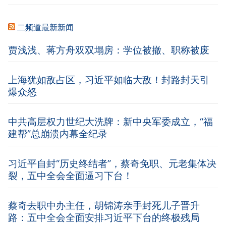
二频道最新新闻
贾浅浅、蒋方舟双双塌房：学位被撤、职称被废
上海犹如敌占区，习近平如临大敌！封路封天引
爆众怒
中共高层权力世纪大洗牌：新中央军委成立，“福
建帮”总崩溃内幕全纪录
习近平自封“历史终结者”，蔡奇免职、元老集体决
裂，五中全会全面逼习下台！
蔡奇去职中办主任，胡锦涛亲手封死儿子晋升
路：五中全会全面安排习近平下台的终极残局