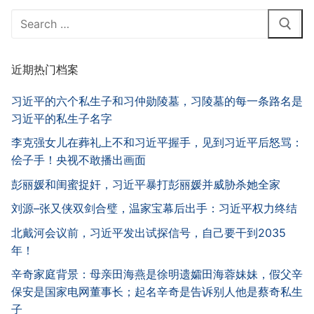
Search
for:
近期热门档案
习近平的六个私生子和习仲勋陵墓，习陵墓的每一条路名是
习近平的私生子名字
李克强女儿在葬礼上不和习近平握手，见到习近平后怒骂：
侩子手！央视不敢播出画面
彭丽媛和闺蜜捉奸，习近平暴打彭丽媛并威胁杀她全家
刘源–张又侠双剑合璧，温家宝幕后出手：习近平权力终结
北戴河会议前，习近平发出试探信号，自己要干到2035
年！
辛奇家庭背景：母亲田海燕是徐明遗孀田海蓉妹妹，假父辛
保安是国家电网董事长；起名辛奇是告诉别人他是蔡奇私生
子