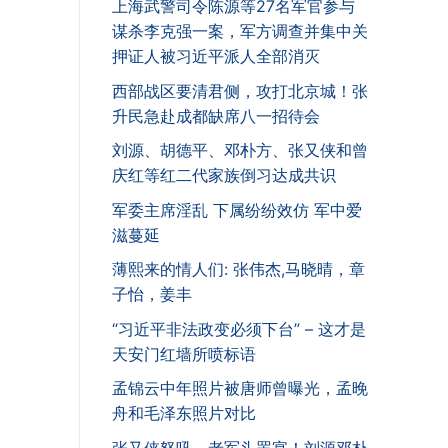
上海武警司令陈源等27名军官参与
谋杀李克强一案，军方调查并集中关
押证人被习近平派人全部消灭
西部战区要清君侧，攻打北京城！张
升民急赴成都缺席八一招待会
刘源、胡德平、邓朴方、张又侠和曾
庆红等红二代家族倒习达成共识
军委主席淫乱 下属纷纷效仿 军中爱
滋蔓延
薄熙来的情人们: 张伟杰,马晓晴，章
子怡，姜丰
“习近平非法政变必须下台” – 这才是
天安门红墙所喷标语
孟锦云中年照片被唐师曾曝光，孟晚
舟和毛泽东照片对比