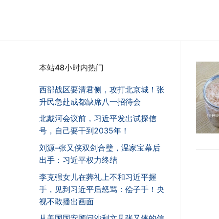
本站48小时内热门
西部战区要清君侧，攻打北京城！张
升民急赴成都缺席八一招待会
北戴河会议前，习近平发出试探信
号，自己要干到2035年！
刘源–张又侠双剑合璧，温家宝幕后
出手：习近平权力终结
李克强女儿在葬礼上不和习近平握
手，见到习近平后怒骂：侩子手！央
视不敢播出画面
从美国国安顾问沙利文见张又侠的信