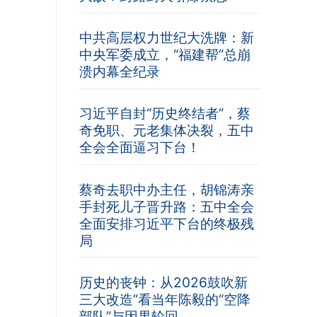
中共高层权力世纪大洗牌：新
中央军委成立，“福建帮”总崩
溃内幕全纪录
习近平自封“历史终结者”，蔡
奇免职、元老集体决裂，五中
全会全面逼习下台！
蔡奇去职中办主任，胡锦涛亲
手封死儿子晋升路：五中全会
全面安排习近平下台的终极残
局
历史的丧钟：从2026鼓吹新
三大改造”看当年陈毅的“空降
部队”与因果轮回