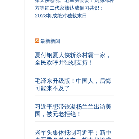
张又侠怒吼、老军头罢宴！刘源邓朴
方等红二代家族达成倒习共识：
2028将成绝对独裁末日
最新新闻
夏付钢夏大侠斩杀村霸一家，
全民欢呼并强烈支持！
毛泽东升级版！中国人，后悔
可能来不及了
习近平想带铁凝杨兰兰出访美
国，被元老拒绝！
老军头集体抵制习近平；新中