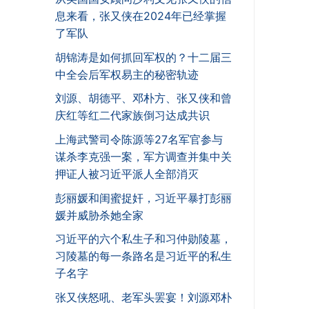
息来看，张又侠在2024年已经掌握
了军队
胡锦涛是如何抓回军权的？十二届三
中全会后军权易主的秘密轨迹
刘源、胡德平、邓朴方、张又侠和曾
庆红等红二代家族倒习达成共识
上海武警司令陈源等27名军官参与
谋杀李克强一案，军方调查并集中关
押证人被习近平派人全部消灭
彭丽媛和闺蜜捉奸，习近平暴打彭丽
媛并威胁杀她全家
习近平的六个私生子和习仲勋陵墓，
习陵墓的每一条路名是习近平的私生
子名字
张又侠怒吼、老军头罢宴！刘源邓朴