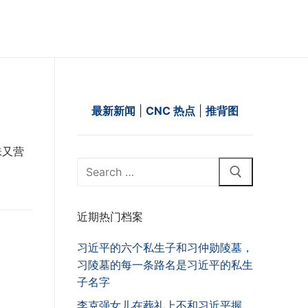
最新新闻
|
CNC 热点
|
推背图
味又营
Search
for:
近期热门档案
习近平的六个私生子和习仲勋陵墓，
习陵墓的每一条路名是习近平的私生
子名字
李克强女儿在葬礼上不和习近平握