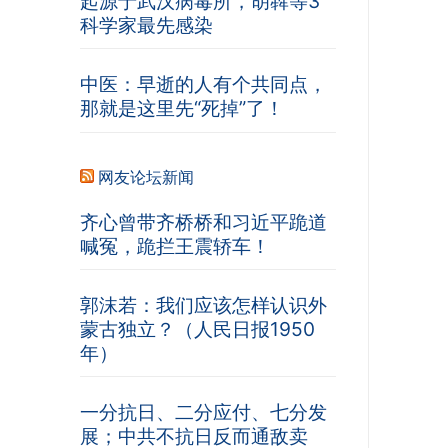
起源于武汉病毒所，胡犇等3
科学家最先感染
中医：早逝的人有个共同点，
那就是这里先“死掉”了！
网友论坛新闻
齐心曾带齐桥桥和习近平跪道
喊冤，跪拦王震轿车！
郭沫若：我们应该怎样认识外
蒙古独立？（人民日报1950
年）
一分抗日、二分应付、七分发
展；中共不抗日反而通敌卖