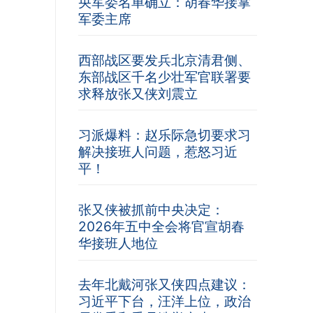
央军委名单确立：胡春华接掌
军委主席
西部战区要发兵北京清君侧、
东部战区千名少壮军官联署要
求释放张又侠刘震立
习派爆料：赵乐际急切要求习
解决接班人问题，惹怒习近
平！
张又侠被抓前中央决定：
2026年五中全会将官宣胡春
华接班人地位
去年北戴河张又侠四点建议：
习近平下台，汪洋上位，政治