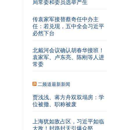
局常委和委员选举产生
传袁家军接替蔡奇任中办主
任：若兑现，五中全会习近平
必然下台
北戴河会议确认胡春华接班！
袁家军、卢东亮、陈刚等人进
常委
二频道最新新闻
贾浅浅、蒋方舟双双塌房：学
位被撤、职称被废
上海犹如敌占区，习近平如临
大敌！封路封天引爆众怒