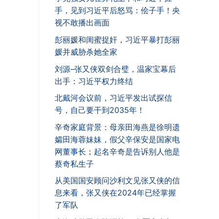
手，见到习近平后怒骂：侩子手！央
视不敢播出画面
彭丽媛和闺蜜捉奸，习近平暴打彭丽
媛并威胁杀她全家
刘源–张又侠双剑合璧，温家宝幕后
出手：习近平权力终结
北戴河会议前，习近平发出试探信
号，自己要干到2035年！
辛奇家庭背景：母亲田海燕是徐明遗
孀田海蓉妹妹，假父辛保安是国家电
网董事长；起名辛奇是告诉别人他是
蔡奇私生子
从美国国安顾问沙利文见张又侠的信
息来看，张又侠在2024年已经掌握
了军队