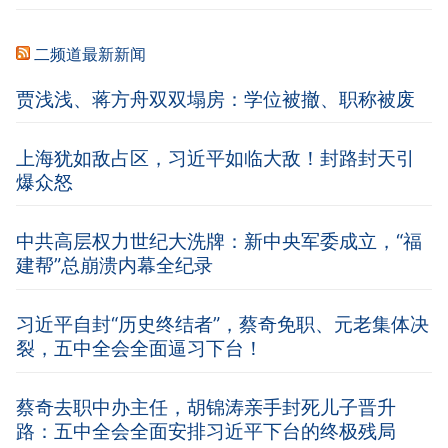
二频道最新新闻
贾浅浅、蒋方舟双双塌房：学位被撤、职称被废
上海犹如敌占区，习近平如临大敌！封路封天引
爆众怒
中共高层权力世纪大洗牌：新中央军委成立，“福
建帮”总崩溃内幕全纪录
习近平自封“历史终结者”，蔡奇免职、元老集体决
裂，五中全会全面逼习下台！
蔡奇去职中办主任，胡锦涛亲手封死儿子晋升
路：五中全会全面安排习近平下台的终极残局