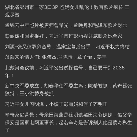
湖北省鄂州市一家3口3P 爸妈女儿乱伦！数百照片疯传 三
观尽毁
孟锦云中年照片被唐师曾曝光，孟晚舟和毛泽东照片对比
彭丽媛和闺蜜捉奸，习近平暴打彭丽媛并威胁杀她全家
刘源–张又侠双剑合璧，温家宝幕后出手：习近平权力终结
薄熙来的情人们: 张伟杰,马晓晴，章子怡，姜丰
北戴河会议前，习近平发出试探信号，自己要干到2035
年！
新中央军委成立，胡春华任军委主席；陈希被抓，蔡奇嚣张
狡辩，王小洪替身被抓
习近平女儿习明泽，小姨子彭丽娟和侄子齐明正
辛奇家庭背景：母亲田海燕是徐明遗孀田海蓉妹妹，假父辛
保安是国家电网董事长；起名辛奇是告诉别人他是蔡奇私生
子