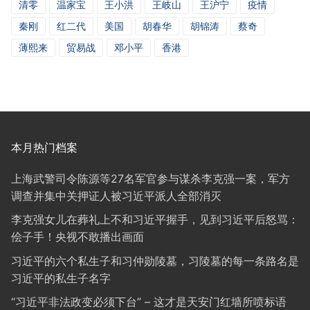
清零
温家宝
王小洪
王岐山
王沪宁
疫情
秦刚
红二代
美国
胡春华
胡锦涛
蔡奇
薄熙来
贸易战
邓小平
香港
本月热门档案
上海武警司令陈源等27名军官参与谋杀李克强一案，军方
调查并集中关押证人被习近平派人全部消灭
李克强女儿在葬礼上不和习近平握手，见到习近平后怒骂：
侩子手！央视不敢播出画面
习近平的六个私生子和习仲勋陵墓，习陵墓的每一条路名是
习近平的私生子名字
“习近平非法政变必须下台” – 这才是天安门红墙所喷标语