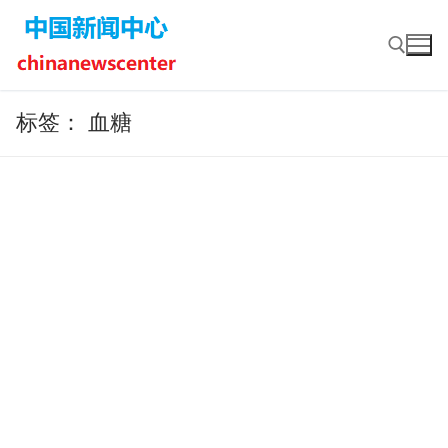
Skip
to
content
标签：
血糖
Search for: