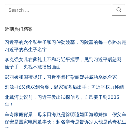
Search
for:
近期热门档案
习近平的六个私生子和习仲勋陵墓，习陵墓的每一条路名是
习近平的私生子名字
李克强女儿在葬礼上不和习近平握手，见到习近平后怒骂：
侩子手！央视不敢播出画面
彭丽媛和闺蜜捉奸，习近平暴打彭丽媛并威胁杀她全家
刘源–张又侠双剑合璧，温家宝幕后出手：习近平权力终结
北戴河会议前，习近平发出试探信号，自己要干到2035
年！
辛奇家庭背景：母亲田海燕是徐明遗孀田海蓉妹妹，假父辛
保安是国家电网董事长；起名辛奇是告诉别人他是蔡奇私生
子