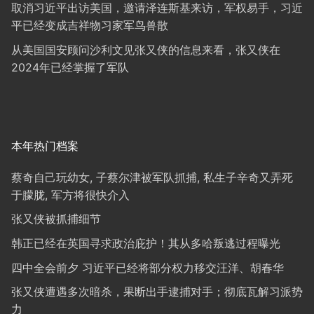
取消习近平出访美国，邀请泽连斯基来访，军权易手，习近
平已经变成吉祥物习家军鸟兽散
从美国国安顾问沙利文见张又侠的信息来看，张又侠在
2024年已经掌握了军队
本年热门档案
蔡奇自己玩幼女, 子蔡尔津被军队抓捕, 私生子辛奇又弄死
于朦胧, 军方将很快介入
张又侠被抓捕细节
韩正已经在英国寻求政治庇护！其从多哈叛逃过程曝光
四中全会前夕 习近平已经将部分权力移交汪洋、胡春华
张又侠遭遇多次暗杀，果断出手逮捕对手；彻底瓦解习派势
力