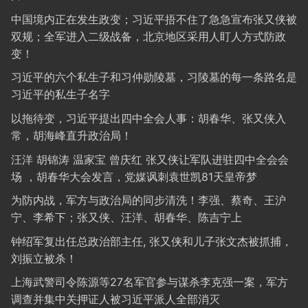
中国境内正在发生政变；习近平捂不住了急急宣布张又侠被
双规；全军进入二级战备，北京地区采用人盯人方式防政
变！
习近平的六个私生子和习仲勋陵墓，习陵墓的每一条路名是
习近平的私生子名字
以拖待变，习近平提出四中全会人事：胡春华、张又侠入
常，胡海峰直升政治局！
汪洋 胡锦涛 温家宝 曾庆红 张又侠让军队进驻四中全会会
场 ，胡春华大会发言，党媒讽刺袁世凯81天皇帝梦
为防内战，军方与政治局的同步清洗！李强、蔡奇、王沪
宁、李希下；张又侠、汪洋、胡春华、陈吉宁上
钟绍军复出任总政治部主任, 张又侠和儿子张文杰被抓捕，
刘振立被杀！
上海武警司令陈源等27名军官参与谋杀李克强一案，军方
调查并集中关押证人被习近平派人全部消灭