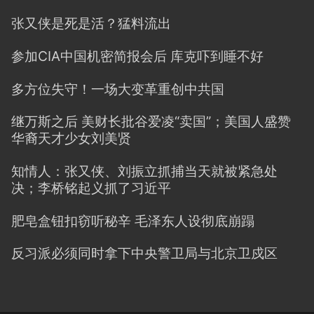
张又侠是死是活？猛料流出
参加CIA中国机密简报会后 库克吓到睡不好
多方位失守！一场大变革重创中共国
继万斯之后 美财长批谷爱凌“卖国”；美国人盛赞
华裔天才少女刘美贤
知情人：张又侠、刘振立抓捕当天就被紧急处
决；李桥铭起义抓了习近平
肥皂盒钮扣窃听秘辛 毛泽东人设彻底崩蹋
反习派必须同时拿下中央警卫局与北京卫戍区