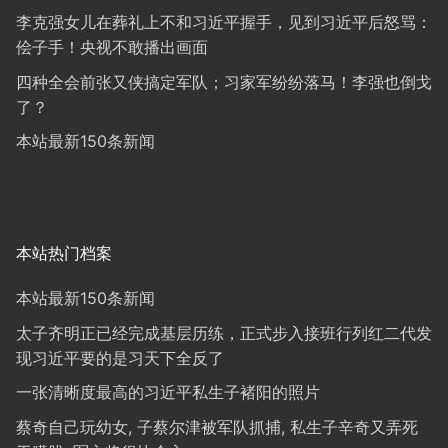
李克强女儿在葬礼上不和习近平握手，见到习近平后怒骂：
侩子手！央视不敢播出画面
四种全会前张又侠搞定军队；习家军纷纷落马！李强也倒戈
了？
本站最新150条新闻
本站热门档案
本站最新150条新闻
太子齐明正已经完成基层历练，正式步入接班行列红二代发
现习近平要的是习天下全反了
一张清晰度最高的习近平私生子褚阳的照片
蔡奇自己玩幼女, 子蔡尔津被军队抓捕, 私生子辛奇又弄死