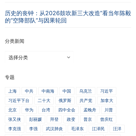
历史的丧钟：从2026鼓吹新三大改造”看当年陈毅
的“空降部队”与因果轮回
分类新闻
分
类
新
专题
闻
上海
中共
中南海
中国
乌克兰
习近平
习近平下台
二十大
俄罗斯
共产党
加拿大
北京
华为
台湾
四中全会
孟晚舟
川普
张又侠
彭丽媛
拜登
政变
普京
曾庆红
李克强
李强
武汉肺炎
毛泽东
江泽民
汪洋