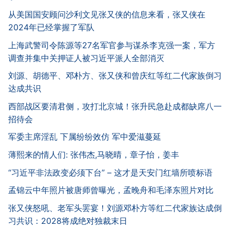
从美国国安顾问沙利文见张又侠的信息来看，张又侠在
2024年已经掌握了军队
上海武警司令陈源等27名军官参与谋杀李克强一案，军方
调查并集中关押证人被习近平派人全部消灭
刘源、胡德平、邓朴方、张又侠和曾庆红等红二代家族倒习
达成共识
西部战区要清君侧，攻打北京城！张升民急赴成都缺席八一
招待会
军委主席淫乱 下属纷纷效仿 军中爱滋蔓延
薄熙来的情人们: 张伟杰,马晓晴，章子怡，姜丰
“习近平非法政变必须下台” – 这才是天安门红墙所喷标语
孟锦云中年照片被唐师曾曝光，孟晚舟和毛泽东照片对比
张又侠怒吼、老军头罢宴！刘源邓朴方等红二代家族达成倒
习共识：2028将成绝对独裁末日