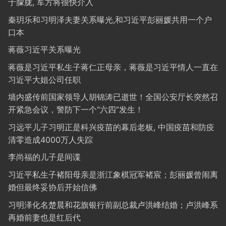
于朦胧, 军方将很快介入
秦玥乐和习明泽夫妻关系曝光,和习近平彭丽媛共用一个户
口本
蒋薇习近平关系曝光
蒋薇是习近平私生子蒋仁正母亲，蒋薇是习近平情人一直在
习近平大姐公司任职
墙内盛传前国家领导人胡锦涛已逝世！全国公安厅长突然召
开紧急会议，警防下一个“六四”发生！
习远平儿子习明正是科兴疫苗的幕后老板, 中国疫苗和防疫
清零造成4000万人失踪
李尚福的儿子是间谍
习近平私生子褚阳母亲是浙江象棋冠军褚宸；彭丽媛曾闹离
婚但最终妥协后开始信佛
习明泽化名楚晨和花旗银行前副总裁卢洪峰结婚；卢洪峰系
再婚前妻也是红后代