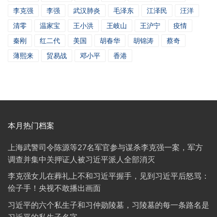
李克强
李强
武汉肺炎
毛泽东
江泽民
汪洋
清零
温家宝
王小洪
王岐山
王沪宁
疫情
秦刚
红二代
美国
胡春华
胡锦涛
蔡奇
薄熙来
贸易战
邓小平
香港
本月热门档案
上海武警司令陈源等27名军官参与谋杀李克强一案，军方
调查并集中关押证人被习近平派人全部消灭
李克强女儿在葬礼上不和习近平握手，见到习近平后怒骂：
侩子手！央视不敢播出画面
习近平的六个私生子和习仲勋陵墓，习陵墓的每一条路名是
习近平的私生子名字