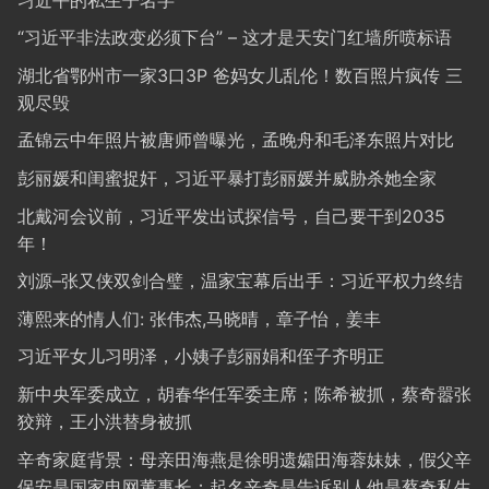
“习近平非法政变必须下台” – 这才是天安门红墙所喷标语
湖北省鄂州市一家3口3P 爸妈女儿乱伦！数百照片疯传 三
观尽毁
孟锦云中年照片被唐师曾曝光，孟晚舟和毛泽东照片对比
彭丽媛和闺蜜捉奸，习近平暴打彭丽媛并威胁杀她全家
北戴河会议前，习近平发出试探信号，自己要干到2035
年！
刘源–张又侠双剑合璧，温家宝幕后出手：习近平权力终结
薄熙来的情人们: 张伟杰,马晓晴，章子怡，姜丰
习近平女儿习明泽，小姨子彭丽娟和侄子齐明正
新中央军委成立，胡春华任军委主席；陈希被抓，蔡奇嚣张
狡辩，王小洪替身被抓
辛奇家庭背景：母亲田海燕是徐明遗孀田海蓉妹妹，假父辛
保安是国家电网董事长；起名辛奇是告诉别人他是蔡奇私生