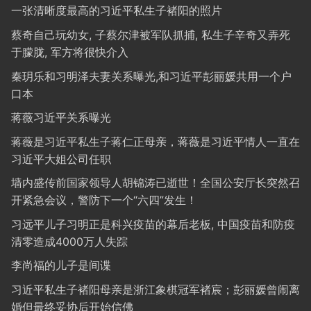
一张清晰度最高的习近平私生子褚阳的照片
蔡奇自己玩幼女, 子蔡尔津被军队抓捕, 私生子辛奇又弄死
于朦胧, 军方将很快介入
秦玥乐和习明泽夫妻关系曝光,和习近平彭丽媛共用一个户
口本
蒋薇习近平关系曝光
蒋薇是习近平私生子蒋仁正母亲，蒋薇是习近平情人一直在
习近平大姐公司任职
墙内盛传前国家领导人胡锦涛已逝世！全国公安厅长突然召
开紧急会议，警防下一个“六四”发生！
习远平儿子习明正是科兴疫苗的幕后老板, 中国疫苗和防疫
清零造成4000万人失踪
李尚福的儿子是间谍
习近平私生子褚阳母亲是浙江象棋冠军褚宸；彭丽媛曾闹离
婚但最终妥协后开始信佛