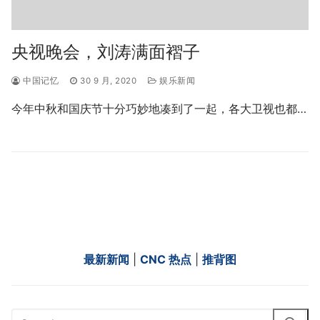
央视晚会，刘涛满面褶子
中国记忆
30 9 月, 2020
娱乐新闻
今年中秋和国庆节十分巧妙地凑到了一起，各大卫视也都…
最新新闻
|
CNC 热点
|
推背图
Search