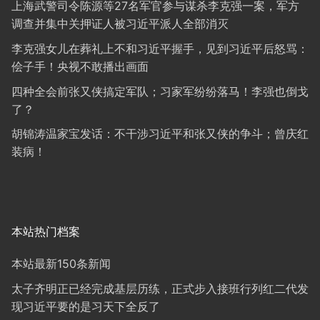
上海武警司令陈源等27名军官参与谋杀李克强一案，军方
调查并集中关押证人被习近平派人全部消灭
李克强女儿在葬礼上不和习近平握手，见到习近平后怒骂：
侩子手！央视不敢播出画面
四种全会前张又侠搞定军队；习家军纷纷落马！李强也倒戈
了？
胡锦涛温家宝发话：不干涉习近平和张又侠的争斗；曾庆红
装病！
本站热门档案
本站最新150条新闻
太子齐明正已经完成基层历练，正式步入接班行列红二代发
现习近平要的是习天下全反了