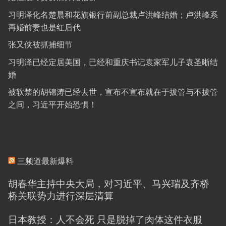
习明泽化名楚晨和花旗银行前副总裁卢洪峰结婚；卢洪峰系
再婚前妻也是红后代
张又侠被抓捕细节
习明泽已经定居美国，已经和重庆书记袁家军儿子袁圣晰结
婚
被软禁的胡锦涛已经去世，宣布不宣布就在于拔管与不拔管
之间，习近平开始恐惧！
三频道最新爆料
胡春华主持中央大局，对习近平、马兴瑞及齐桥
桥关联势力进行深层清算
日本教授：人不会死 只是脱掉了肉体这件衣服