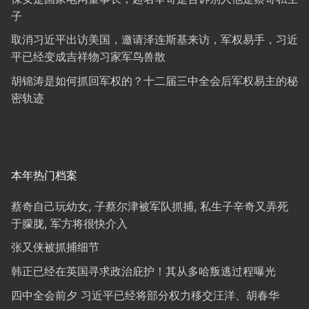
子
取消习近平出访美国，邀请泽连斯基来访，军权易手，习近
平已经变成吉祥物习家军鸟兽散
胡锦涛是如何抓回军权的？十二届三中全会后军权易主的秘
密轨迹
本年热门档案
蔡奇自己玩幼女, 子蔡尔津被军队抓捕, 私生子辛奇又弄死
于朦胧, 军方将很快介入
张又侠被抓捕细节
韩正已经在英国寻求政治庇护！其从多哈叛逃过程曝光
四中全会前夕 习近平已经将部分权力移交汪洋、胡春华