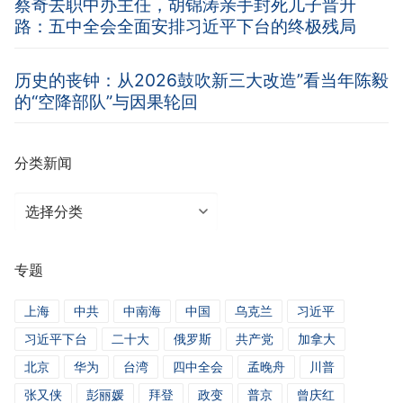
蔡奇去职中办主任，胡锦涛亲手封死儿子晋升
路：五中全会全面安排习近平下台的终极残局
历史的丧钟：从2026鼓吹新三大改造”看当年陈毅
的“空降部队”与因果轮回
分类新闻
分
类
新
专题
闻
上海
中共
中南海
中国
乌克兰
习近平
习近平下台
二十大
俄罗斯
共产党
加拿大
北京
华为
台湾
四中全会
孟晚舟
川普
张又侠
彭丽媛
拜登
政变
普京
曾庆红