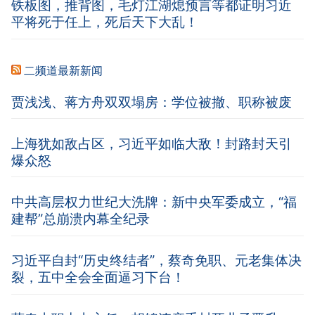
铁板图，推背图，毛灯江湖熄预言等都证明习近
平将死于任上，死后天下大乱！
二频道最新新闻
贾浅浅、蒋方舟双双塌房：学位被撤、职称被废
上海犹如敌占区，习近平如临大敌！封路封天引
爆众怒
中共高层权力世纪大洗牌：新中央军委成立，“福
建帮”总崩溃内幕全纪录
习近平自封“历史终结者”，蔡奇免职、元老集体决
裂，五中全会全面逼习下台！