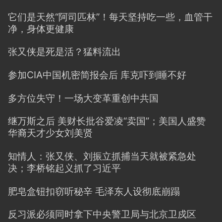
它们是天然“阿司匹林”！每天坚持吃一些，血管干
净，身体更健康
张又侠是死是活？猛料流出
参加CIA中国机密简报会后 库克吓到睡不好
多方位失守！一场大变革重创中共国
继万斯之后 美财长批谷爱凌“卖国”；美国人盛赞
华裔天才少女刘美贤
知情人：张又侠、刘振立抓捕当天就被紧急处
决；李桥铭起义抓了习近平
肥皂盒钮扣窃听秘辛 毛泽东人设彻底崩蹋
反习派必须同时拿下中央警卫局与北京卫戍区