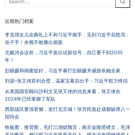
for:
近期热门档案
李克强女儿在葬礼上不和习近平握手，见到习近平后怒骂：
侩子手！央视不敢播出画面
北戴河会议前，习近平发出试探信号，自己要干到2035
年！
彭丽媛和闺蜜捉奸，习近平暴打彭丽媛并威胁杀她全家
刘源–张又侠双剑合璧，温家宝幕后出手：习近平权力终结
从美国国安顾问沙利文见张又侠的信息来看，张又侠在
2024年已经掌握了军队
西部战区要清君侧，攻打北京城！张升民急赴成都缺席八一
招待会
铁板图，推背图，毛灯江湖熄预言，南京金陵塔碑文，毛泽
东论断等，都证明习近平将死于任上，因为没有明确接班人