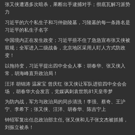
张又侠遭遇多次暗杀，果断出手逮捕对手；彻底瓦解习派势
力
习近平的六个私生子和习仲勋陵墓，习陵墓的每一条路名是
习近平的私生子名字
中国境内正在发生政变；习近平捂不住了急急宣布张又侠被
双规；全军进入二级战备，北京地区采用人盯人方式防政
变！
以拖待变，习近平提出四中全会人事：胡春华、张又侠入
常，胡海峰直升政治局！
汪洋 胡锦涛 温家宝 曾庆红 张又侠让军队进驻四中全会会
场 ，胡春华大会发言，党媒讽刺袁世凯81天皇帝梦
为防内战，军方与政治局的同步清洗！李强、蔡奇、王沪
宁、李希下；张又侠、汪洋、胡春华、陈吉宁上
钟绍军复出任总政治部主任, 张又侠和儿子张文杰被抓捕，
刘振立被杀！