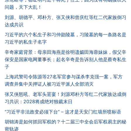
问题，天下大乱！
刘源、胡德平、邓朴方、张又侠和曾庆红等红二代家族倒习
达成共识
习近平的六个私生子和习仲勋陵墓，习陵墓的每一条路名是
习近平的私生子名字
辛奇家庭背景：母亲田海燕是徐明遗孀田海蓉妹妹，假父辛
保安是国家电网董事长；起名辛奇是告诉别人他是蔡奇私生
子
上海武警司令陈源等27名军官参与谋杀李克强一案，军方
调查并集中关押证人被习近平派人全部消灭
张又侠怒吼、老军头罢宴！刘源邓朴方等红二代家族达成倒
习共识：2028将成绝对独裁末日
“习近平非法政变必须下台” – 这才是天安门红墙所喷标语
胡锦涛是如何抓回军权的？十二届三中全会后军权易主的秘
密轨迹