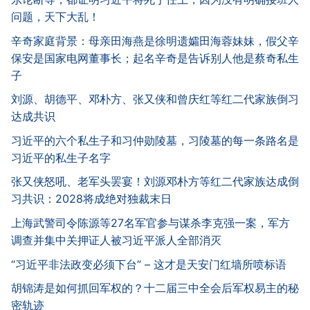
问题，天下大乱！
辛奇家庭背景：母亲田海燕是徐明遗孀田海蓉妹妹，假父辛
保安是国家电网董事长；起名辛奇是告诉别人他是蔡奇私生
子
刘源、胡德平、邓朴方、张又侠和曾庆红等红二代家族倒习
达成共识
习近平的六个私生子和习仲勋陵墓，习陵墓的每一条路名是
习近平的私生子名字
张又侠怒吼、老军头罢宴！刘源邓朴方等红二代家族达成倒
习共识：2028将成绝对独裁末日
上海武警司令陈源等27名军官参与谋杀李克强一案，军方
调查并集中关押证人被习近平派人全部消灭
“习近平非法政变必须下台” – 这才是天安门红墙所喷标语
胡锦涛是如何抓回军权的？十二届三中全会后军权易主的秘
密轨迹