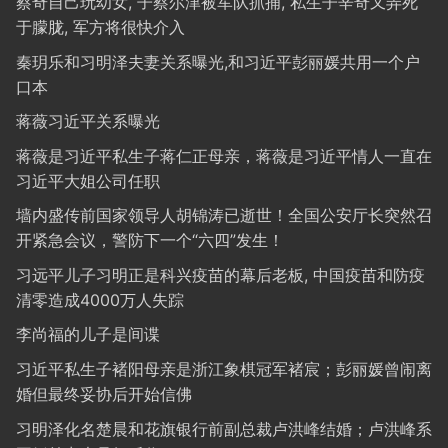
蔡奇自己玩幼女, 子蔡尔津被军队抓捕, 私生子辛奇又弄死
于朦胧, 军方将很快介入
秦玥乐和习明泽夫妻关系曝光,和习近平彭丽媛共用一个户
口本
蒋薇习近平关系曝光
蒋薇是习近平私生子蒋仁正母亲，蒋薇是习近平情人一直在
习近平大姐公司任职
墙内盛传前国家领导人胡锦涛已逝世！全国公安厅长突然召
开紧急会议，警防下一个“六四”发生！
习远平儿子习明正是科兴疫苗的幕后老板, 中国疫苗和防疫
清零造成4000万人失踪
李尚福的儿子是间谍
习近平私生子褚阳母亲是浙江象棋冠军褚宸；彭丽媛曾闹离
婚但最终妥协后开始信佛
习明泽化名楚晨和花旗银行前副总裁卢洪峰结婚；卢洪峰系