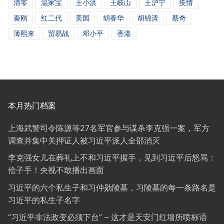
清零
温家宝
王小洪
王岐山
王沪宁
疫情
秦刚
红二代
美国
胡春华
胡锦涛
蔡奇
薄熙来
贸易战
邓小平
香港
本月热门档案
上海武警司令陈源等27名军官参与谋杀李克强一案，军方
调查并集中关押证人被习近平派人全部消灭
李克强女儿在葬礼上不和习近平握手，见到习近平后怒骂：
侩子手！央视不敢播出画面
习近平的六个私生子和习仲勋陵墓，习陵墓的每一条路名是
习近平的私生子名字
“习近平非法政变必须下台” – 这才是天安门红墙所喷标语