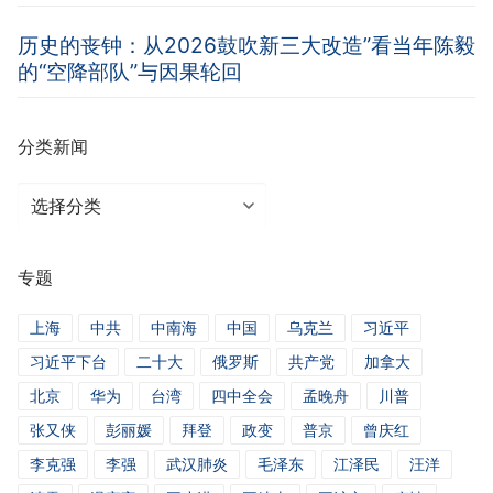
历史的丧钟：从2026鼓吹新三大改造”看当年陈毅
的“空降部队”与因果轮回
分类新闻
分
类
新
专题
闻
上海
中共
中南海
中国
乌克兰
习近平
习近平下台
二十大
俄罗斯
共产党
加拿大
北京
华为
台湾
四中全会
孟晚舟
川普
张又侠
彭丽媛
拜登
政变
普京
曾庆红
李克强
李强
武汉肺炎
毛泽东
江泽民
汪洋