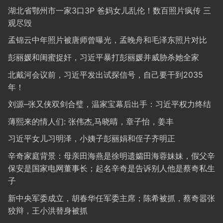
湖北省鄂州市一家3口3P 爸妈女儿乱伦！数百照片疯传 三
观尽毁
孟锦云中年照片被唐师曾曝光，孟晚舟和毛泽东照片对比
彭丽媛和闺蜜捉奸，习近平暴打彭丽媛并威胁杀她全家
北戴河会议前，习近平发出试探信号，自己要干到2035
年！
刘源–张又侠双剑合璧，温家宝幕后出手：习近平权力终结
薄熙来的情人们: 张伟杰,马晓晴，章子怡，姜丰
习近平女儿习明泽，小姨子彭丽娟和侄子齐明正
辛奇家庭背景：母亲田海燕是徐明遗孀田海蓉妹妹，假父辛
保安是国家电网董事长；起名辛奇是告诉别人他是蔡奇私生
子
新中央军委成立，胡春华任军委主席；陈希被抓，蔡奇嚣张
狡辩，王小洪替身被抓