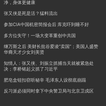
净，身体更健康
张又侠是死是活？猛料流出
参加CIA中国机密简报会后 库克吓到睡不好
多方位失守！一场大变革重创中共国
继万斯之后 美财长批谷爱凌“卖国”；美国人盛赞
华裔天才少女刘美贤
知情人：张又侠、刘振立抓捕当天就被紧急处
决；李桥铭起义抓了习近平
肥皂盒钮扣窃听秘辛 毛泽东人设彻底崩蹋
反习派必须同时拿下中央警卫局与北京卫戍区