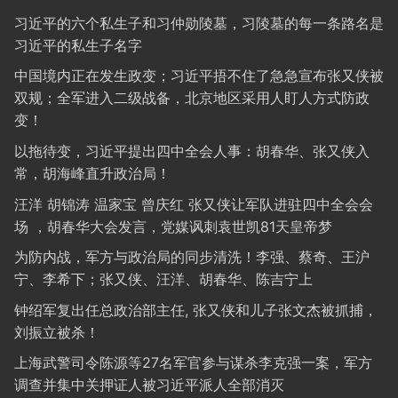
习近平的六个私生子和习仲勋陵墓，习陵墓的每一条路名是
习近平的私生子名字
中国境内正在发生政变；习近平捂不住了急急宣布张又侠被
双规；全军进入二级战备，北京地区采用人盯人方式防政
变！
以拖待变，习近平提出四中全会人事：胡春华、张又侠入
常，胡海峰直升政治局！
汪洋 胡锦涛 温家宝 曾庆红 张又侠让军队进驻四中全会会
场 ，胡春华大会发言，党媒讽刺袁世凯81天皇帝梦
为防内战，军方与政治局的同步清洗！李强、蔡奇、王沪
宁、李希下；张又侠、汪洋、胡春华、陈吉宁上
钟绍军复出任总政治部主任, 张又侠和儿子张文杰被抓捕，
刘振立被杀！
上海武警司令陈源等27名军官参与谋杀李克强一案，军方
调查并集中关押证人被习近平派人全部消灭