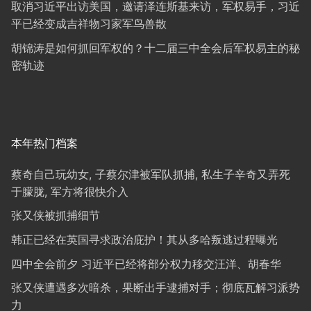
取消习近平出访美国，邀请泽连斯基来访，军权易手，习近
平已经变成吉祥物习家军鸟兽散
胡锦涛是如何抓回军权的？十二届三中全会后军权易主的秘
密轨迹
本年热门档案
蔡奇自己玩幼女, 子蔡尔津被军队抓捕, 私生子辛奇又弄死
于朦胧, 军方将很快介入
张又侠被抓捕细节
韩正已经在英国寻求政治庇护！其从多哈叛逃过程曝光
四中全会前夕 习近平已经将部分权力移交汪洋、胡春华
张又侠遭遇多次暗杀，果断出手逮捕对手；彻底瓦解习派势
力