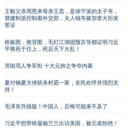
王毅父亲周恩来母亲王昆，是保守派的太子爷，
替建制派控制着外交部，夫人钱韦被加拿大拒发
签证
铁板图，推背图，毛灯江湖熄预言等都证明习近
平将死于任上，死后天下大乱！
哭闹骂人争军衔 十大元帅之争夺内幕
夏付钢夏大侠斩杀村霸一家，全民欢呼并强烈支
持！
毛泽东升级版！中国人，后悔可能来不及了
习近平想带铁凝杨兰兰出访美国，被元老拒绝！