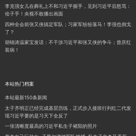
李克强女儿在葬礼上不和习近平握手，见到习近平后怒骂：
侩子手！央视不敢播出画面
四种全会前张又侠搞定军队；习家军纷纷落马！李强也倒戈
了？
胡锦涛温家宝发话：不干涉习近平和张又侠的争斗；曾庆红
装病！
本站热门档案
本站最新150条新闻
太子齐明正已经完成基层历练，正式步入接班行列红二代发
现习近平要的是习天下全反了
一张清晰度最高的习近平私生子褚阳的照片