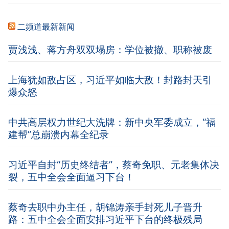
二频道最新新闻
贾浅浅、蒋方舟双双塌房：学位被撤、职称被废
上海犹如敌占区，习近平如临大敌！封路封天引
爆众怒
中共高层权力世纪大洗牌：新中央军委成立，“福
建帮”总崩溃内幕全纪录
习近平自封“历史终结者”，蔡奇免职、元老集体决
裂，五中全会全面逼习下台！
蔡奇去职中办主任，胡锦涛亲手封死儿子晋升
路：五中全会全面安排习近平下台的终极残局