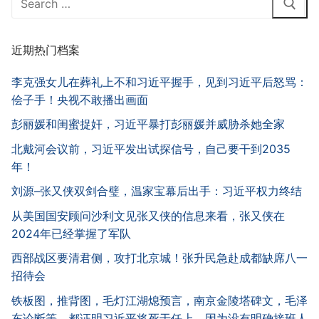
for:
近期热门档案
李克强女儿在葬礼上不和习近平握手，见到习近平后怒骂：
侩子手！央视不敢播出画面
彭丽媛和闺蜜捉奸，习近平暴打彭丽媛并威胁杀她全家
北戴河会议前，习近平发出试探信号，自己要干到2035
年！
刘源–张又侠双剑合璧，温家宝幕后出手：习近平权力终结
从美国国安顾问沙利文见张又侠的信息来看，张又侠在
2024年已经掌握了军队
西部战区要清君侧，攻打北京城！张升民急赴成都缺席八一
招待会
铁板图，推背图，毛灯江湖熄预言，南京金陵塔碑文，毛泽
东论断等，都证明习近平将死于任上，因为没有明确接班人