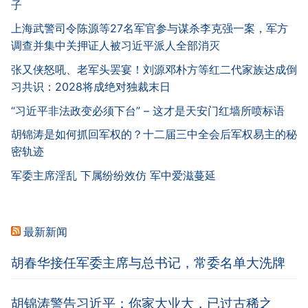
子
上海武警司令陈源等27名军官参与谋杀李克强一案，军方
调查并集中关押证人被习近平派人全部消灭
张又侠怒吼、老军头罢宴！刘源邓朴方等红二代家族达成倒
习共识：2028将成绝对独裁末日
“习近平非法政变必须下台” – 这才是天安门红墙所喷标语
胡锦涛是如何抓回军权的？十二届三中全会后军权易主的秘
密轨迹
军委主席淫乱 下属纷纷效仿 军中爱滋蔓延
最新新闻
胡春华接任军委主席与总书记，常委名单大洗牌
胡锦涛警告习近平：你家大业大，已过古稀之