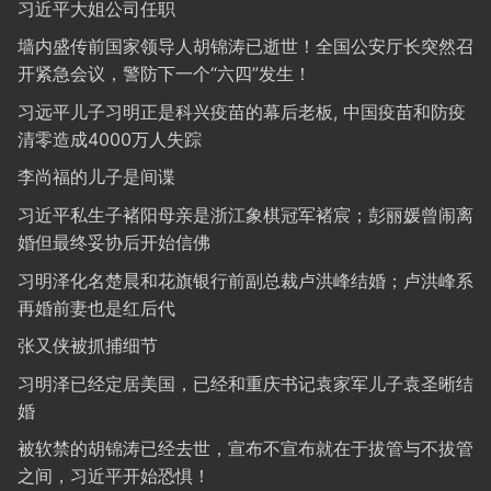
习近平大姐公司任职
墙内盛传前国家领导人胡锦涛已逝世！全国公安厅长突然召
开紧急会议，警防下一个“六四”发生！
习远平儿子习明正是科兴疫苗的幕后老板, 中国疫苗和防疫
清零造成4000万人失踪
李尚福的儿子是间谍
习近平私生子褚阳母亲是浙江象棋冠军褚宸；彭丽媛曾闹离
婚但最终妥协后开始信佛
习明泽化名楚晨和花旗银行前副总裁卢洪峰结婚；卢洪峰系
再婚前妻也是红后代
张又侠被抓捕细节
习明泽已经定居美国，已经和重庆书记袁家军儿子袁圣晰结
婚
被软禁的胡锦涛已经去世，宣布不宣布就在于拔管与不拔管
之间，习近平开始恐惧！