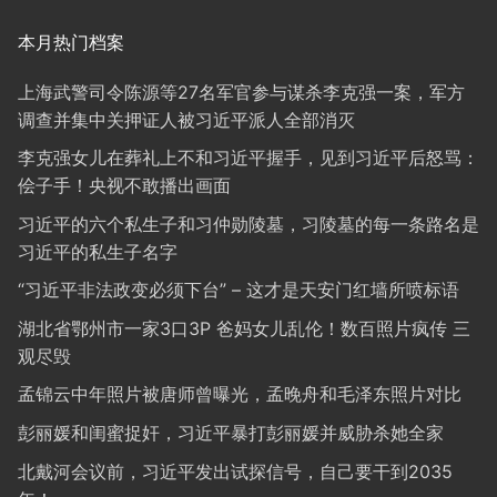
本月热门档案
上海武警司令陈源等27名军官参与谋杀李克强一案，军方
调查并集中关押证人被习近平派人全部消灭
李克强女儿在葬礼上不和习近平握手，见到习近平后怒骂：
侩子手！央视不敢播出画面
习近平的六个私生子和习仲勋陵墓，习陵墓的每一条路名是
习近平的私生子名字
“习近平非法政变必须下台” – 这才是天安门红墙所喷标语
湖北省鄂州市一家3口3P 爸妈女儿乱伦！数百照片疯传 三
观尽毁
孟锦云中年照片被唐师曾曝光，孟晚舟和毛泽东照片对比
彭丽媛和闺蜜捉奸，习近平暴打彭丽媛并威胁杀她全家
北戴河会议前，习近平发出试探信号，自己要干到2035