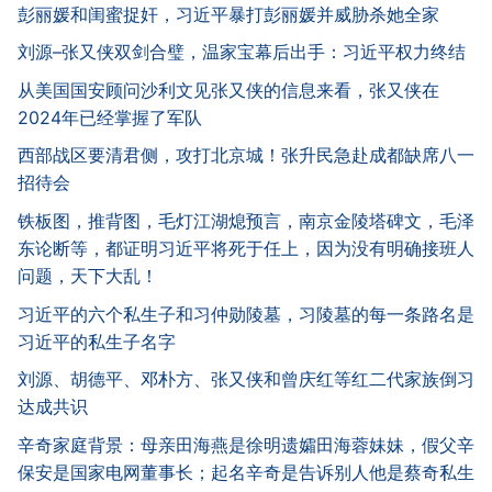
彭丽媛和闺蜜捉奸，习近平暴打彭丽媛并威胁杀她全家
刘源–张又侠双剑合璧，温家宝幕后出手：习近平权力终结
从美国国安顾问沙利文见张又侠的信息来看，张又侠在
2024年已经掌握了军队
西部战区要清君侧，攻打北京城！张升民急赴成都缺席八一
招待会
铁板图，推背图，毛灯江湖熄预言，南京金陵塔碑文，毛泽
东论断等，都证明习近平将死于任上，因为没有明确接班人
问题，天下大乱！
习近平的六个私生子和习仲勋陵墓，习陵墓的每一条路名是
习近平的私生子名字
刘源、胡德平、邓朴方、张又侠和曾庆红等红二代家族倒习
达成共识
辛奇家庭背景：母亲田海燕是徐明遗孀田海蓉妹妹，假父辛
保安是国家电网董事长；起名辛奇是告诉别人他是蔡奇私生