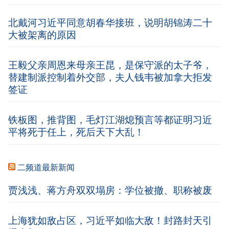
北戴河习近平同意胡春华接班，说明胡锦涛二十
大被架离的原因
王毅父亲周恩来母亲王昆，是保守派的太子爷，
替建制派控制着外交部，夫人钱韦被加拿大拒发
签证
铁板图，推背图，毛灯江湖熄预言等都证明习近
平将死于任上，死后天下大乱！
二频道最新新闻
贾浅浅、蒋方舟双双塌房：学位被撤、职称被废
上海犹如敌占区，习近平如临大敌！封路封天引