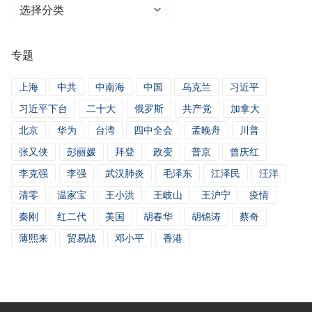
分
类
新
专题
闻
上海
中共
中南海
中国
乌克兰
习近平
习近平下台
二十大
俄罗斯
共产党
加拿大
北京
华为
台湾
四中全会
孟晚舟
川普
张又侠
彭丽媛
拜登
政变
普京
曾庆红
李克强
李强
武汉肺炎
毛泽东
江泽民
汪洋
清零
温家宝
王小洪
王岐山
王沪宁
疫情
秦刚
红二代
美国
胡春华
胡锦涛
蔡奇
薄熙来
贸易战
邓小平
香港