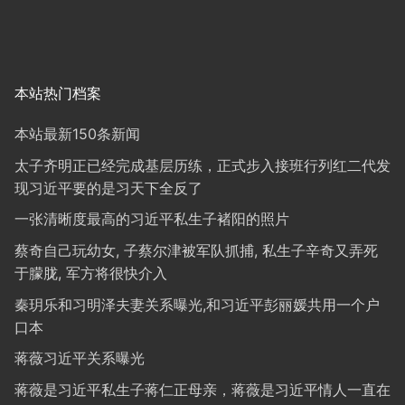
本站热门档案
本站最新150条新闻
太子齐明正已经完成基层历练，正式步入接班行列红二代发
现习近平要的是习天下全反了
一张清晰度最高的习近平私生子褚阳的照片
蔡奇自己玩幼女, 子蔡尔津被军队抓捕, 私生子辛奇又弄死
于朦胧, 军方将很快介入
秦玥乐和习明泽夫妻关系曝光,和习近平彭丽媛共用一个户
口本
蒋薇习近平关系曝光
蒋薇是习近平私生子蒋仁正母亲，蒋薇是习近平情人一直在