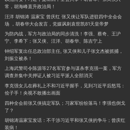
常，胡海峰直升政治局！
汪洋 胡锦涛 温家宝 曾庆红 张又侠让军队进驻四中全会会
场 ，胡春华大会发言，党媒讽刺袁世凯81天皇帝梦
为防内战，军方与政治局的同步清洗！李强、蔡奇、王沪
宁、李希下；张又侠、汪洋、胡春华、陈吉宁上
钟绍军复出任总政治部主任, 张又侠和儿子张文杰被抓捕，
刘振立被杀！
上海武警司令陈源等27名军官参与谋杀李克强一案，军方
调查并集中关押证人被习近平派人全部消灭
李克强女儿在葬礼上不和习近平握手，见到习近平后怒骂：
侩子手！央视不敢播出画面
四种全会前张又侠搞定军队；习家军纷纷落马！李强也倒戈
了？
胡锦涛温家宝发话：不干涉习近平和张又侠的争斗；曾庆红
装病！