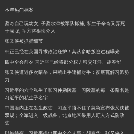
本年热门档案
蔡奇自己玩幼女, 子蔡尔津被军队抓捕, 私生子辛奇又弄死
于朦胧, 军方将很快介入
张又侠被抓捕细节
韩正已经在英国寻求政治庇护！其从多哈叛逃过程曝光
四中全会前夕 习近平已经将部分权力移交汪洋、胡春华
张又侠遭遇多次暗杀，果断出手逮捕对手；彻底瓦解习派势
力
习近平的六个私生子和习仲勋陵墓，习陵墓的每一条路名是
习近平的私生子名字
中国境内正在发生政变；习近平捂不住了急急宣布张又侠被
双规；全军进入二级战备，北京地区采用人盯人方式防政
变！
以拖待变，习近平提出四中全会人事：胡春华、张又侠入