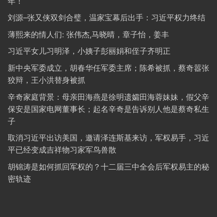
年！
刘源–张又侠双剑合璧，温家宝幕后出手：习近平权力终结
薄熙来的情人们: 张伟杰,马晓晴，章子怡，姜丰
习近平女儿习明泽，小姨子彭丽娟和侄子齐明正
新中央军委成立，胡春华任军委主席；陈希被抓，蔡奇嚣张
狡辩，王小洪替身被抓
辛奇家庭背景：母亲田海燕是徐明遗孀田海蓉妹妹，假父辛
保安是国家电网董事长；起名辛奇是告诉别人他是蔡奇私生
子
取消习近平出访美国，邀请泽连斯基来访，军权易手，习近
平已经变成吉祥物习家军鸟兽散
胡锦涛是如何抓回军权的？十二届三中全会后军权易主的秘
密轨迹