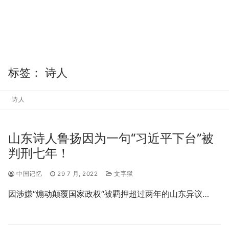
标签：
诗人
诗人
山东诗人鲁扬因为一句“习近平下台”被
判刑七年！
中国记忆
29 7 月, 2022
文字狱
因涉嫌“煽动颠覆国家政权“被羁押超过两年的山东异议…