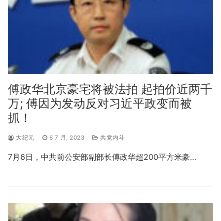
傅政华北京豪宅将被法拍 起拍价近两千
万; 傅因为发动反对习近平政变而被
抓！
大纪元
6 7 月, 2023
共党内斗
7月6日，中共前公安部副部长傅政华超200平方米豪…