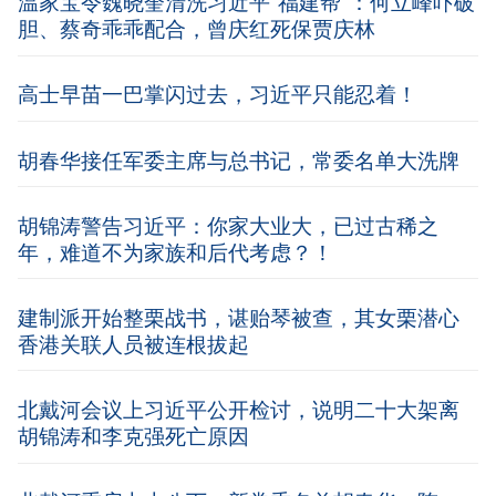
温家宝令魏晓奎清洗习近平“福建帮”：何立峰吓破
胆、蔡奇乖乖配合，曾庆红死保贾庆林
高士早苗一巴掌闪过去，习近平只能忍着！
胡春华接任军委主席与总书记，常委名单大洗牌
胡锦涛警告习近平：你家大业大，已过古稀之
年，难道不为家族和后代考虑？！
建制派开始整栗战书，谌贻琴被查，其女栗潜心
香港关联人员被连根拔起
北戴河会议上习近平公开检讨，说明二十大架离
胡锦涛和李克强死亡原因