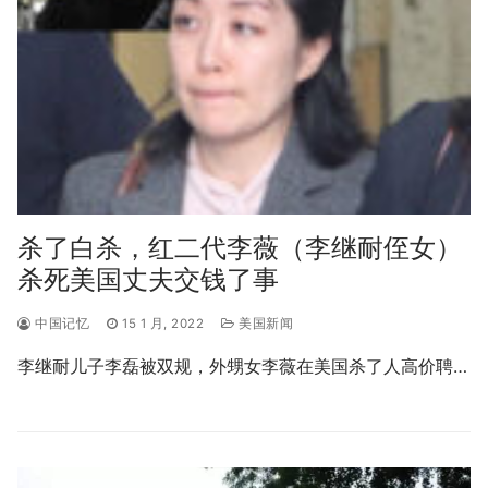
杀了白杀，红二代李薇（李继耐侄女）
杀死美国丈夫交钱了事
中国记忆
15 1 月, 2022
美国新闻
李继耐儿子李磊被双规，外甥女李薇在美国杀了人高价聘…