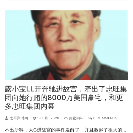
露小宝LL开奔驰进故宫，牵出了忠旺集
团向她行贿的8000万美国豪宅，和更
多忠旺集团内幕
太平洋时间
18 1 月, 2020
共党内斗
6 COMMENTS
不出所料，大G进故宫的事件发酵了，并且激起了很大的…