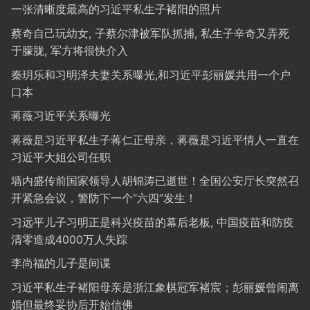
一张清晰度最高的习近平私生子褚阳的照片
蔡奇自己玩幼女, 子蔡尔津被军队抓捕, 私生子辛奇又弄死
于朦胧, 军方将很快介入
秦玥乐和习明泽夫妻关系曝光,和习近平彭丽媛共用一个户
口本
蒋薇习近平关系曝光
蒋薇是习近平私生子蒋仁正母亲，蒋薇是习近平情人一直在
习近平大姐公司任职
墙内盛传前国家领导人胡锦涛已逝世！全国公安厅长突然召
开紧急会议，警防下一个“六四”发生！
习远平儿子习明正是科兴疫苗的幕后老板, 中国疫苗和防疫
清零造成4000万人失踪
李尚福的儿子是间谍
习近平私生子褚阳母亲是浙江象棋冠军褚宸；彭丽媛曾闹离
婚但最终妥协后开始信佛