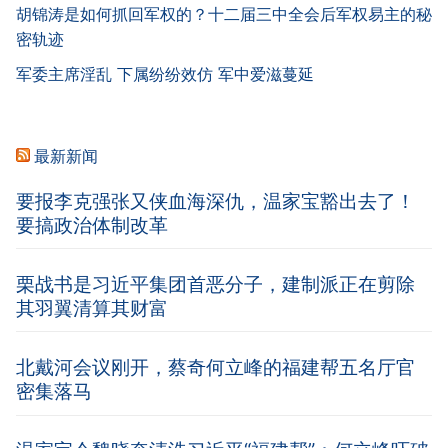
胡锦涛是如何抓回军权的？十二届三中全会后军权易主的秘
密轨迹
军委主席淫乱 下属纷纷效仿 军中爱滋蔓延
最新新闻
要报李克强张又侠血海深仇，温家宝豁出去了！
要搞政治体制改革
栗战书是习近平集团首恶分子，建制派正在剪除
其羽翼清算其财富
北戴河会议刚开，蔡奇何立峰的福建帮五名厅官
密集落马