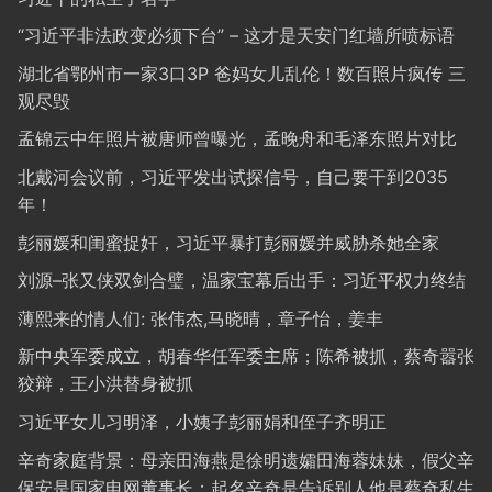
“习近平非法政变必须下台” – 这才是天安门红墙所喷标语
湖北省鄂州市一家3口3P 爸妈女儿乱伦！数百照片疯传 三
观尽毁
孟锦云中年照片被唐师曾曝光，孟晚舟和毛泽东照片对比
北戴河会议前，习近平发出试探信号，自己要干到2035
年！
彭丽媛和闺蜜捉奸，习近平暴打彭丽媛并威胁杀她全家
刘源–张又侠双剑合璧，温家宝幕后出手：习近平权力终结
薄熙来的情人们: 张伟杰,马晓晴，章子怡，姜丰
新中央军委成立，胡春华任军委主席；陈希被抓，蔡奇嚣张
狡辩，王小洪替身被抓
习近平女儿习明泽，小姨子彭丽娟和侄子齐明正
辛奇家庭背景：母亲田海燕是徐明遗孀田海蓉妹妹，假父辛
保安是国家电网董事长；起名辛奇是告诉别人他是蔡奇私生