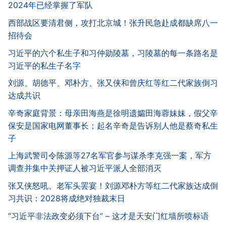
2024年已经掌握了军队
西部战区要清君侧，攻打北京城！张升民急赴成都缺席八一
招待会
习近平的六个私生子和习仲勋陵墓，习陵墓的每一条路名是
习近平的私生子名字
刘源、胡德平、邓朴方、张又侠和曾庆红等红二代家族倒习
达成共识
辛奇家庭背景：母亲田海燕是徐明遗孀田海蓉妹妹，假父辛
保安是国家电网董事长；起名辛奇是告诉别人他是蔡奇私生
子
上海武警司令陈源等27名军官参与谋杀李克强一案，军方
调查并集中关押证人被习近平派人全部消灭
张又侠怒吼、老军头罢宴！刘源邓朴方等红二代家族达成倒
习共识：2028将成绝对独裁末日
“习近平非法政变必须下台” – 这才是天安门红墙所喷标语