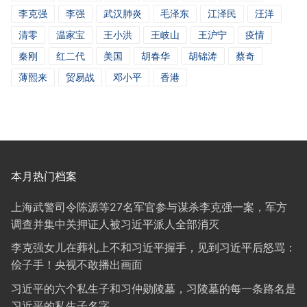
李克强
李强
武汉肺炎
毛泽东
江泽民
汪洋
清零
温家宝
王小洪
王岐山
王沪宁
疫情
秦刚
红二代
美国
胡春华
胡锦涛
蔡奇
薄熙来
贸易战
邓小平
香港
本月热门档案
上海武警司令陈源等27名军官参与谋杀李克强一案，军方
调查并集中关押证人被习近平派人全部消灭
李克强女儿在葬礼上不和习近平握手，见到习近平后怒骂：
侩子手！央视不敢播出画面
习近平的六个私生子和习仲勋陵墓，习陵墓的每一条路名是
习近平的私生子名字