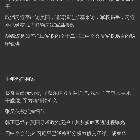
子
取消习近平出访美国，邀请泽连斯基来访，军权易手，习近
平已经变成吉祥物习家军鸟兽散
胡锦涛是如何抓回军权的？十二届三中全会后军权易主的秘
密轨迹
本年热门档案
蔡奇自己玩幼女, 子蔡尔津被军队抓捕, 私生子辛奇又弄死
于朦胧, 军方将很快介入
张又侠被抓捕细节
韩正已经在英国寻求政治庇护！其从多哈叛逃过程曝光
四中全会前夕 习近平已经将部分权力移交汪洋、胡春华