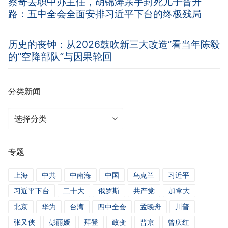
蔡奇去职中办主任，胡锦涛亲手封死儿子晋升
路：五中全会全面安排习近平下台的终极残局
历史的丧钟：从2026鼓吹新三大改造”看当年陈毅
的“空降部队”与因果轮回
分类新闻
分
类
新
专题
闻
上海
中共
中南海
中国
乌克兰
习近平
习近平下台
二十大
俄罗斯
共产党
加拿大
北京
华为
台湾
四中全会
孟晚舟
川普
张又侠
彭丽媛
拜登
政变
普京
曾庆红