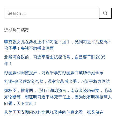
Search
for:
近期热门档案
李克强女儿在葬礼上不和习近平握手，见到习近平后怒骂：
侩子手！央视不敢播出画面
北戴河会议前，习近平发出试探信号，自己要干到2035
年！
彭丽媛和闺蜜捉奸，习近平暴打彭丽媛并威胁杀她全家
刘源–张又侠双剑合璧，温家宝幕后出手：习近平权力终结
铁板图，推背图，毛灯江湖熄预言，南京金陵塔碑文，毛泽
东论断等，都证明习近平将死于任上，因为没有明确接班人
问题，天下大乱！
从美国国安顾问沙利文见张又侠的信息来看，张又侠在