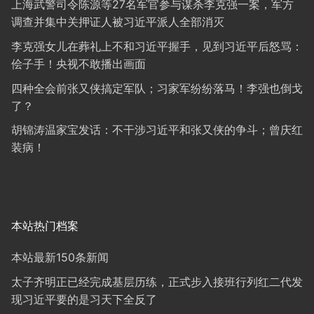
上海武警司令陈源等27名军官参与谋杀李克强一案，军方
调查并集中关押证人被习近平派人全部消灭
李克强女儿在葬礼上不和习近平握手，见到习近平后怒骂：
侩子手！央视不敢播出画面
四种全会前张又侠搞定军队；习家军纷纷落马！李强也倒戈
了？
胡锦涛温家宝发话：不干涉习近平和张又侠的争斗；曾庆红
装病！
本站热门档案
本站最新150条新闻
太子齐明正已经完成基层历练，正式步入接班行列红二代发
现习近平要的是习天下全反了