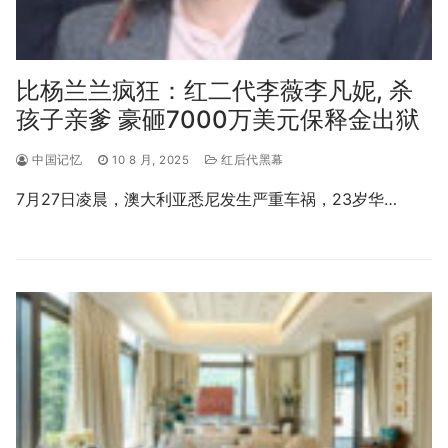
比杨兰兰疯狂：红二代李薇李凡妮, 杀
孩子亲爹 豪砸7000万美元保释金出狱
中国记忆
10 8 月, 2025
红后代黑幕
7月27日凌晨，澳大利亚悉尼发生严重车祸，23岁华…