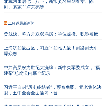
北戴河重启七上八下，新常委名单胡春华、陈
刚、袁家军卢东亮等
二频道最新新闻
贾浅浅、蒋方舟双双塌房：学位被撤、职称被废
上海犹如敌占区，习近平如临大敌！封路封天引
爆众怒
中共高层权力世纪大洗牌：新中央军委成立，“福
建帮”总崩溃内幕全纪录
习近平自封“历史终结者”，蔡奇免职、元老集体决
裂，五中全会全面逼习下台！