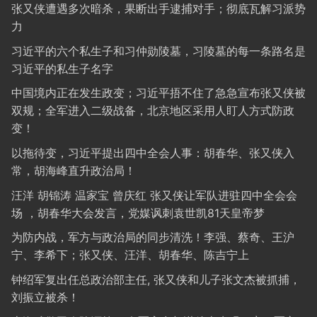
张又侠遭遇多次暗杀，果断出手逮捕对手；彻底瓦解习派势
力
习近平的六个私生子和习仲勋陵墓，习陵墓的每一条路名是
习近平的私生子名字
中国境内正在发生政变；习近平捂不住了急急宣布张又侠被
双规；全军进入二级战备，北京地区采用人盯人方式防政
变！
以拖待变，习近平提出四中全会人事：胡春华、张又侠入
常，胡海峰直升政治局！
汪洋 胡锦涛 温家宝 曾庆红 张又侠让军队进驻四中全会会
场 ，胡春华大会发言，党媒讽刺袁世凯81天皇帝梦
为防内战，军方与政治局的同步清洗！李强、蔡奇、王沪
宁、李希下；张又侠、汪洋、胡春华、陈吉宁上
钟绍军复出任总政治部主任, 张又侠和儿子张文杰被抓捕，
刘振立被杀！