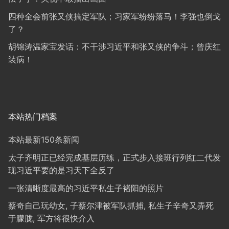
四种全会前张又侠搞定军队；习家军纷纷落马！李强也倒戈
了？
胡锦涛温家宝发话：不干涉习近平和张又侠的争斗；曾庆红
装病！
本站热门档案
本站最新150条新闻
太子齐明正已经完成基层历练，正式步入接班行列红二代发
现习近平要的是习天下全反了
一张清晰度最高的习近平私生子褚阳的照片
蔡奇自己玩幼女, 子蔡尔津被军队抓捕, 私生子辛奇又弄死
于朦胧, 军方将很快介入