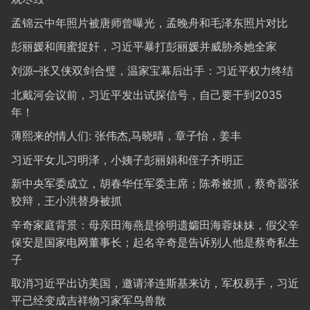
孟锦云中年照片被唐师曾曝光，孟晚舟和毛泽东照片对比
彭丽媛和闺蜜捉奸，习近平暴打彭丽媛并威胁杀她全家
刘源–张又侠双剑合璧，温家宝幕后出手：习近平权力终结
北戴河会议前，习近平发出试探信号，自己要干到2035
年！
薄熙来的情人们: 张伟杰,马晓晴，章子怡，姜丰
习近平女儿习明泽，小姨子彭丽娟和侄子齐明正
新中央军委成立，胡春华任军委主席；陈希被抓，蔡奇嚣张
狡辩，王小洪替身被抓
辛奇家庭背景：母亲田海燕是徐明遗孀田海蓉妹妹，假父辛
保安是国家电网董事长；起名辛奇是告诉别人他是蔡奇私生
子
取消习近平出访美国，邀请泽连斯基来访，军权易手，习近
平已经变成吉祥物习家军鸟兽散