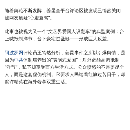
随着舆论不断发酵，姜昆全平台评论区被发现已悄然关闭，
被网友质疑“心虚避骂”。
此事也被视为又一个“文艺界爱国人设翻车”的典型案例：台
上喊抵制洋节，台下豪宅过圣诞——形成巨大反差。
阿波罗网
评论员王笃然分析，姜昆事件之所以引爆舆情，是
因为
中共
体制培养出的“表演式爱国”：对外必须高调抵制
“洋节”，私下却享受西方生活方式。公众愤怒的不是姜昆个
人，而是这套虚伪机制。它要求人民端着红旗过苦日子，却
默许精英在海外奢享双重生活。