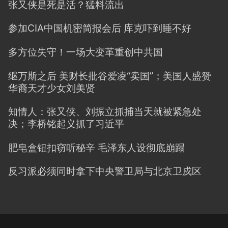
张又侠是死是活？猛料流出
参加CIA中国机密简报会后 库克吓到睡不好
多方位失守！一场大变革重创中共国
继万斯之后 美财长批谷爱凌“卖国”；美国人盛赞
华裔天才少女刘美贤
知情人：张又侠、刘振立抓捕当天就被紧急处
决；李桥铭起义抓了习近平
肥皂盒钮扣窃听秘辛 毛泽东人设彻底崩蹋
反习派必须同时拿下中央警卫局与北京卫戍区