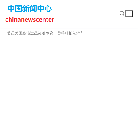
Skip
to
content
姜昆美国豪宅过圣诞引争议！曾呼吁抵制洋节
Search for: