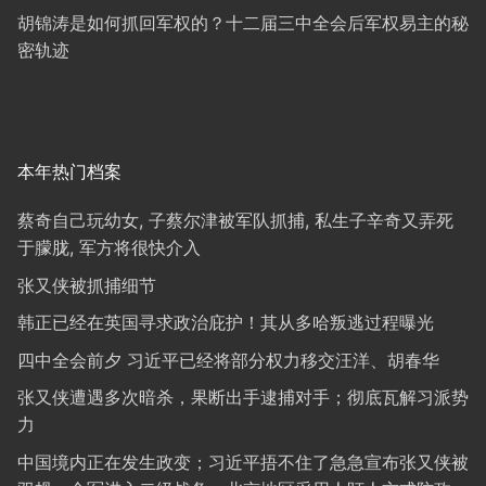
胡锦涛是如何抓回军权的？十二届三中全会后军权易主的秘
密轨迹
本年热门档案
蔡奇自己玩幼女, 子蔡尔津被军队抓捕, 私生子辛奇又弄死
于朦胧, 军方将很快介入
张又侠被抓捕细节
韩正已经在英国寻求政治庇护！其从多哈叛逃过程曝光
四中全会前夕 习近平已经将部分权力移交汪洋、胡春华
张又侠遭遇多次暗杀，果断出手逮捕对手；彻底瓦解习派势
力
中国境内正在发生政变；习近平捂不住了急急宣布张又侠被