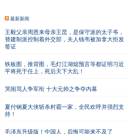
最新新闻
王毅父亲周恩来母亲王昆，是保守派的太子爷，
替建制派控制着外交部，夫人钱韦被加拿大拒发
签证
铁板图，推背图，毛灯江湖熄预言等都证明习近
平将死于任上，死后天下大乱！
哭闹骂人争军衔 十大元帅之争夺内幕
夏付钢夏大侠斩杀村霸一家，全民欢呼并强烈支
持！
毛泽东升级版！中国人，后悔可能来不及了