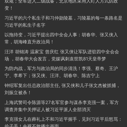
双规；全军进入二级战备，北京地区采用人盯人方式防政
变！
习近平的六个私生子和习仲勋陵墓，习陵墓的每一条路名是
习近平的私生子名字
以拖待变，习近平提出四中全会人事：胡春华、张又侠入
常，胡海峰直升政治局！
汪洋 胡锦涛 温家宝 曾庆红 张又侠让军队进驻四中全会会
场 ，胡春华大会发言，党媒讽刺袁世凯81天皇帝梦
为防内战，军方与政治局的同步清洗！李强、蔡奇、王沪
宁、李希下；张又侠、汪洋、胡春华、陈吉宁上
钟绍军复出任总政治部主任, 张又侠和儿子张文杰被抓捕，
刘振立被杀！
上海武警司令陈源等27名军官参与谋杀李克强一案，军方
调查并集中关押证人被习近平派人全部消灭
李克强女儿在葬礼上不和习近平握手，见到习近平后怒骂：
侩子手！央视不敢播出画面