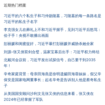
近期热门档案
习近平的六个私生子和习仲勋陵墓，习陵墓的每一条路名是
习近平的私生子名字
李克强女儿在葬礼上不和习近平握手，见到习近平后怒骂：
侩子手！央视不敢播出画面
彭丽媛和闺蜜捉奸，习近平暴打彭丽媛并威胁杀她全家
刘源–张又侠双剑合璧，温家宝幕后出手：习近平权力终结
北戴河会议前，习近平发出试探信号，自己要干到2035
年！
辛奇家庭背景：母亲田海燕是徐明遗孀田海蓉妹妹，假父辛
保安是国家电网董事长；起名辛奇是告诉别人他是蔡奇私生
子
从美国国安顾问沙利文见张又侠的信息来看，张又侠在
2024年已经掌握了军队