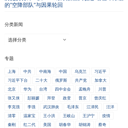
的“空降部队”与因果轮回
分类新闻
分
类
新
专题
闻
上海
中共
中南海
中国
乌克兰
习近平
习近平下台
二十大
俄罗斯
共产党
加拿大
北京
华为
台湾
四中全会
孟晚舟
川普
张又侠
彭丽媛
拜登
政变
普京
曾庆红
李克强
李强
武汉肺炎
毛泽东
江泽民
汪洋
清零
温家宝
王小洪
王岐山
王沪宁
疫情
秦刚
红二代
美国
胡春华
胡锦涛
蔡奇