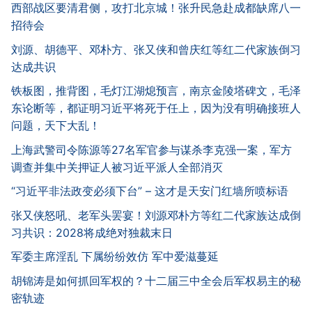
西部战区要清君侧，攻打北京城！张升民急赴成都缺席八一
招待会
刘源、胡德平、邓朴方、张又侠和曾庆红等红二代家族倒习
达成共识
铁板图，推背图，毛灯江湖熄预言，南京金陵塔碑文，毛泽
东论断等，都证明习近平将死于任上，因为没有明确接班人
问题，天下大乱！
上海武警司令陈源等27名军官参与谋杀李克强一案，军方
调查并集中关押证人被习近平派人全部消灭
“习近平非法政变必须下台” – 这才是天安门红墙所喷标语
张又侠怒吼、老军头罢宴！刘源邓朴方等红二代家族达成倒
习共识：2028将成绝对独裁末日
军委主席淫乱 下属纷纷效仿 军中爱滋蔓延
胡锦涛是如何抓回军权的？十二届三中全会后军权易主的秘
密轨迹