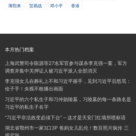
薄熙来
贸易战
邓小平
香港
本月热门档案
上海武警司令陈源等27名军官参与谋杀李克强一案，军方
调查并集中关押证人被习近平派人全部消灭
李克强女儿在葬礼上不和习近平握手，见到习近平后怒骂：
侩子手！央视不敢播出画面
习近平的六个私生子和习仲勋陵墓，习陵墓的每一条路名是
习近平的私生子名字
“习近平非法政变必须下台” – 这才是天安门红墙所喷标语
湖北省鄂州市一家3口3P 爸妈女儿乱伦！数百照片疯传 三
观尽毁