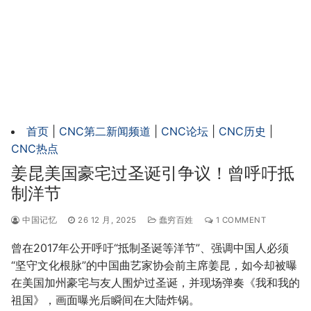
首页
|
CNC第二新闻频道
|
CNC论坛
|
CNC历史
|
CNC热点
姜昆美国豪宅过圣诞引争议！曾呼吁抵
制洋节
中国记忆
26 12 月, 2025
蠢穷百姓
1 COMMENT
曾在2017年公开呼吁“抵制圣诞等洋节”、强调中国人必须
“坚守文化根脉”的中国曲艺家协会前主席姜昆，如今却被曝
在美国加州豪宅与友人围炉过圣诞，并现场弹奏《我和我的
祖国》，画面曝光后瞬间在大陆炸锅。