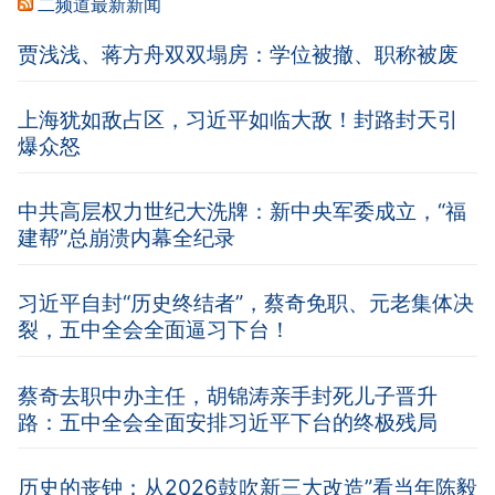
二频道最新新闻
贾浅浅、蒋方舟双双塌房：学位被撤、职称被废
上海犹如敌占区，习近平如临大敌！封路封天引
爆众怒
中共高层权力世纪大洗牌：新中央军委成立，“福
建帮”总崩溃内幕全纪录
习近平自封“历史终结者”，蔡奇免职、元老集体决
裂，五中全会全面逼习下台！
蔡奇去职中办主任，胡锦涛亲手封死儿子晋升
路：五中全会全面安排习近平下台的终极残局
历史的丧钟：从2026鼓吹新三大改造”看当年陈毅