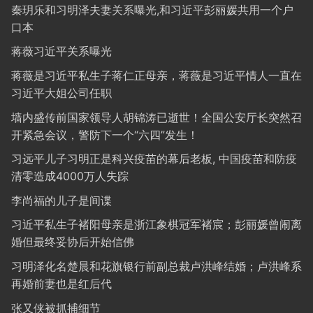
秦玥乐和习明泽夫妻关系曝光,和习近平彭丽媛共用一个户
口本
蒋薇习近平关系曝光
蒋薇是习近平私生子蒋仁正母亲，蒋薇是习近平情人一直在
习近平大姐公司任职
墙内盛传前国家领导人胡锦涛已逝世！全国公安厅长突然召
开紧急会议，警防下一个“六四”发生！
习远平儿子习明正是科兴疫苗的幕后老板, 中国疫苗和防疫
清零造成4000万人失踪
李尚福的儿子是间谍
习近平私生子褚阳母亲是浙江象棋冠军褚宸；彭丽媛曾闹离
婚但最终妥协后开始信佛
习明泽化名楚晨和花旗银行前副总裁卢洪峰结婚；卢洪峰系
再婚前妻也是红后代
张又侠被抓捕细节