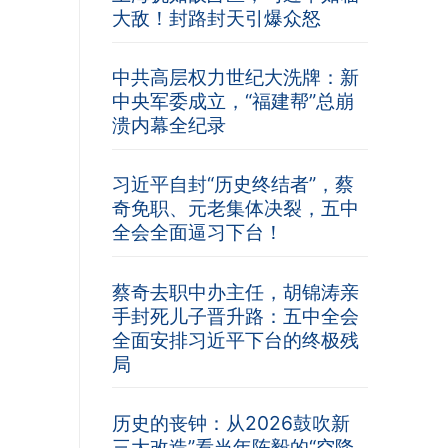
大敌！封路封天引爆众怒
中共高层权力世纪大洗牌：新
中央军委成立，“福建帮”总崩
溃内幕全纪录
习近平自封“历史终结者”，蔡
奇免职、元老集体决裂，五中
全会全面逼习下台！
蔡奇去职中办主任，胡锦涛亲
手封死儿子晋升路：五中全会
全面安排习近平下台的终极残
局
历史的丧钟：从2026鼓吹新
三大改造”看当年陈毅的“空降