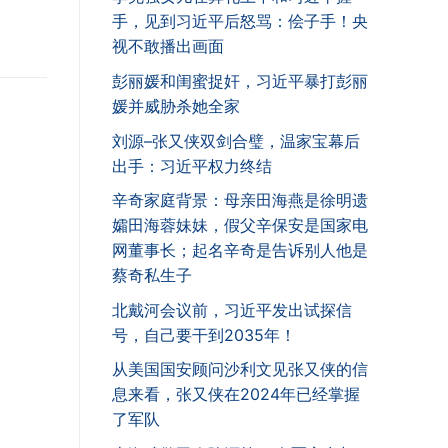
手，见到习近平后怒骂：侩子手！央
视不敢播出画面
彭丽媛和闺蜜捉奸，习近平暴打彭丽
媛并威胁杀她全家
刘源–张又侠双剑合璧，温家宝幕后
出手：习近平权力终结
辛奇家庭背景：母亲田海燕是徐明遗
孀田海蓉妹妹，假父辛保安是国家电
网董事长；起名辛奇是告诉别人他是
蔡奇私生子
北戴河会议前，习近平发出试探信
号，自己要干到2035年！
从美国国安顾问沙利文见张又侠的信
息来看，张又侠在2024年已经掌握
了军队