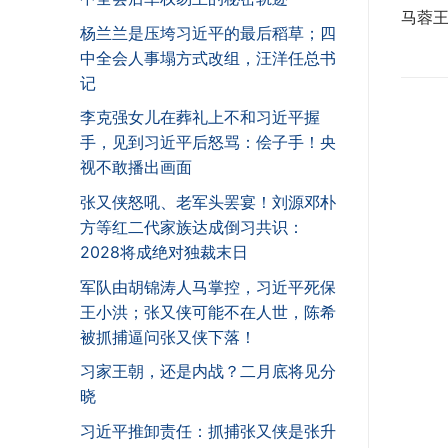
马蓉王
杨兰兰是压垮习近平的最后稻草；四
中全会人事塌方式改组，汪洋任总书
记
李克强女儿在葬礼上不和习近平握
手，见到习近平后怒骂：侩子手！央
视不敢播出画面
张又侠怒吼、老军头罢宴！刘源邓朴
方等红二代家族达成倒习共识：
2028将成绝对独裁末日
军队由胡锦涛人马掌控，习近平死保
王小洪；张又侠可能不在人世，陈希
被抓捕逼问张又侠下落！
习家王朝，还是内战？二月底将见分
晓
习近平推卸责任：抓捕张又侠是张升