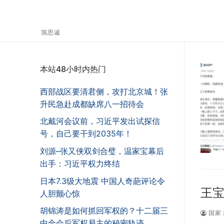
陈思诚
本站48小时内热门
西部战区要清君侧，攻打北京城！张
升民急赴成都缺席八一招待会
北戴河会议前，习近平发出试探信
号，自己要干到2035年！
刘源–张又侠双剑合璧，温家宝幕后
出手：习近平权力终结
日本7.3级大地震 中国人奇葩评论令
王宝
人胆颤心惊
胡锦涛是如何抓回军权的？十二届三
国家 
中全会后军权易主的秘密轨迹