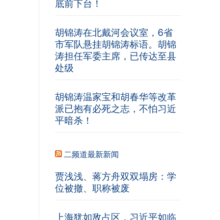
底前下台！
胡锦涛在北戴河会议室，6省
市军队悬挂胡锦涛标语。胡锦
涛担任军委主席，已传达至县
处级
胡锦涛温家宝和胡春华等改革
派已抱有必死之志，不怕习近
平暗杀！
二频道最新新闻
贾浅浅、蒋方舟双双塌房：学
位被撤、职称被废
上海犹如敌占区，习近平如临