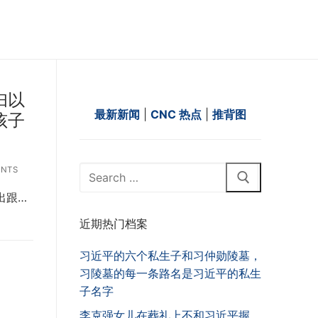
妇以
最新新闻
|
CNC 热点
|
推背图
孩子
Search
NTS
for:
出跟…
近期热门档案
习近平的六个私生子和习仲勋陵墓，
习陵墓的每一条路名是习近平的私生
子名字
李克强女儿在葬礼上不和习近平握