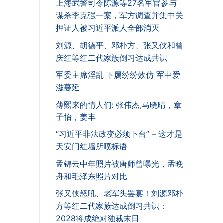
上海武警司令陈源等27名军官参与
谋杀李克强一案，军方调查并集中关
押证人被习近平派人全部消灭
刘源、胡德平、邓朴方、张又侠和曾
庆红等红二代家族倒习达成共识
军委主席淫乱 下属纷纷效仿 军中爱
滋蔓延
薄熙来的情人们: 张伟杰,马晓晴，章
子怡，姜丰
“习近平非法政变必须下台” – 这才是
天安门红墙所喷标语
孟锦云中年照片被唐师曾曝光，孟晚
舟和毛泽东照片对比
张又侠怒吼、老军头罢宴！刘源邓朴
方等红二代家族达成倒习共识：
2028将成绝对独裁末日