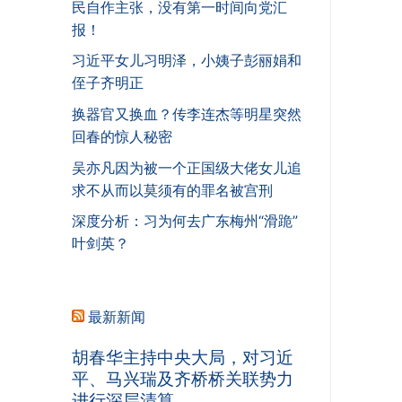
民自作主张，没有第一时间向党汇
报！
习近平女儿习明泽，小姨子彭丽娟和
侄子齐明正
换器官又换血？传李连杰等明星突然
回春的惊人秘密
吴亦凡因为被一个正国级大佬女儿追
求不从而以莫须有的罪名被宫刑
深度分析：习为何去广东梅州“滑跪”
叶剑英？
最新新闻
胡春华主持中央大局，对习近
平、马兴瑞及齐桥桥关联势力
进行深层清算