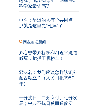
起源于武汉病毒所，胡犇等3
科学家最先感染
中医：早逝的人有个共同点，
那就是这里先“死掉”了！
网友论坛新闻
齐心曾带齐桥桥和习近平跪道
喊冤，跪拦王震轿车！
郭沫若：我们应该怎样认识外
蒙古独立？（人民日报1950
年）
一分抗日、二分应付、七分发
展；中共不抗日反而通敌卖