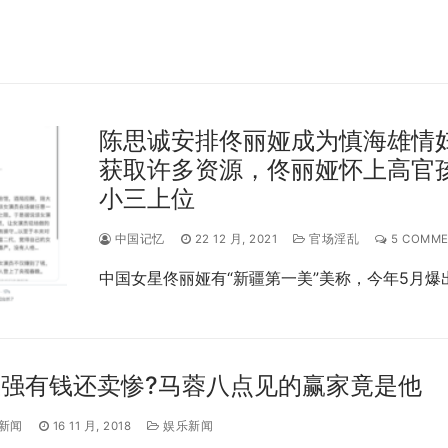
陈思诚安排佟丽娅成为慎海雄情
获取许多资源，佟丽娅怀上高官
小三上位
中国记忆
22 12 月, 2021
官场淫乱
5 COMME
中国女星佟丽娅有“新疆第一美”美称，今年5月爆
强有钱还卖惨?马蓉八点见的赢家竟是他
新闻
16 11 月, 2018
娱乐新闻