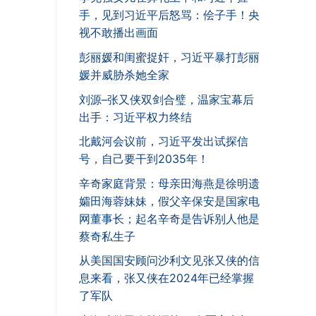
手，见到习近平后怒骂：侩子手！央
视不敢播出画面
彭丽媛和闺蜜捉奸，习近平暴打彭丽
媛并威胁杀她全家
刘源–张又侠双剑合璧，温家宝幕后
出手：习近平权力终结
北戴河会议前，习近平发出试探信
号，自己要干到2035年！
辛奇家庭背景：母亲田海燕是徐明遗
孀田海蓉妹妹，假父辛保安是国家电
网董事长；起名辛奇是告诉别人他是
蔡奇私生子
从美国国安顾问沙利文见张又侠的信
息来看，张又侠在2024年已经掌握
了军队