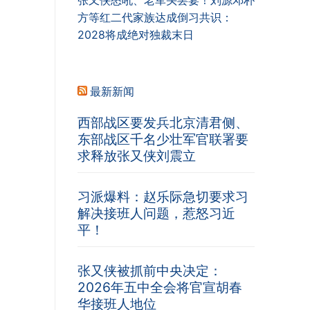
张又侠怒吼、老军头罢宴！刘源邓朴
方等红二代家族达成倒习共识：
2028将成绝对独裁末日
最新新闻
西部战区要发兵北京清君侧、
东部战区千名少壮军官联署要
求释放张又侠刘震立
习派爆料：赵乐际急切要求习
解决接班人问题，惹怒习近
平！
张又侠被抓前中央决定：
2026年五中全会将官宣胡春
华接班人地位