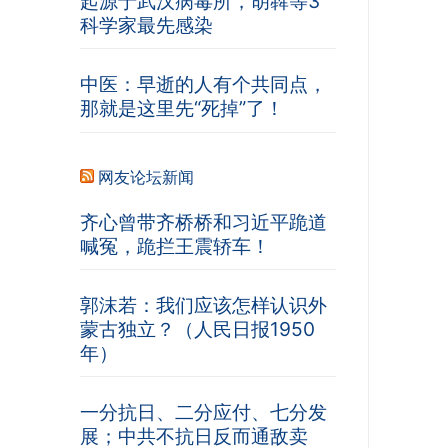
起源于武汉病毒所，胡犇等3
科学家最先感染
中医：早逝的人有个共同点，
那就是这里先“死掉”了！
网友论坛新闻
齐心曾带齐桥桥和习近平跪道
喊冤，跪拦王震轿车！
郭沫若：我们应该怎样认识外
蒙古独立？（人民日报1950
年）
一分抗日、二分应付、七分发
展；中共不抗日反而通敌卖