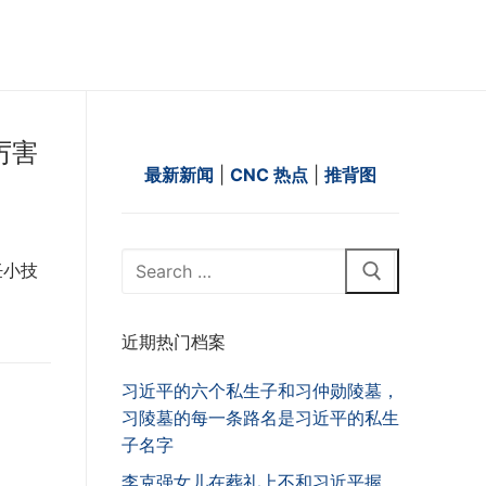
厉害
最新新闻
|
CNC 热点
|
推背图
Search
饪小技
for:
近期热门档案
习近平的六个私生子和习仲勋陵墓，
习陵墓的每一条路名是习近平的私生
子名字
李克强女儿在葬礼上不和习近平握