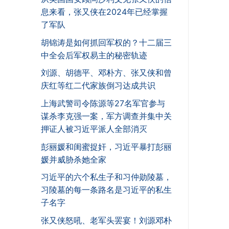
息来看，张又侠在2024年已经掌握
了军队
胡锦涛是如何抓回军权的？十二届三
中全会后军权易主的秘密轨迹
刘源、胡德平、邓朴方、张又侠和曾
庆红等红二代家族倒习达成共识
上海武警司令陈源等27名军官参与
谋杀李克强一案，军方调查并集中关
押证人被习近平派人全部消灭
彭丽媛和闺蜜捉奸，习近平暴打彭丽
媛并威胁杀她全家
习近平的六个私生子和习仲勋陵墓，
习陵墓的每一条路名是习近平的私生
子名字
张又侠怒吼、老军头罢宴！刘源邓朴