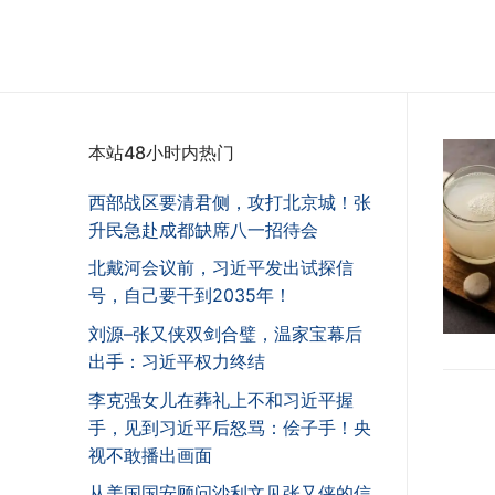
本站48小时内热门
西部战区要清君侧，攻打北京城！张
升民急赴成都缺席八一招待会
北戴河会议前，习近平发出试探信
号，自己要干到2035年！
刘源–张又侠双剑合璧，温家宝幕后
出手：习近平权力终结
李克强女儿在葬礼上不和习近平握
手，见到习近平后怒骂：侩子手！央
视不敢播出画面
从美国国安顾问沙利文见张又侠的信