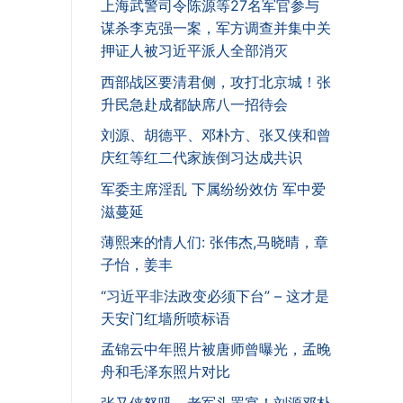
上海武警司令陈源等27名军官参与
谋杀李克强一案，军方调查并集中关
押证人被习近平派人全部消灭
西部战区要清君侧，攻打北京城！张
升民急赴成都缺席八一招待会
刘源、胡德平、邓朴方、张又侠和曾
庆红等红二代家族倒习达成共识
军委主席淫乱 下属纷纷效仿 军中爱
滋蔓延
薄熙来的情人们: 张伟杰,马晓晴，章
子怡，姜丰
“习近平非法政变必须下台” – 这才是
天安门红墙所喷标语
孟锦云中年照片被唐师曾曝光，孟晚
舟和毛泽东照片对比