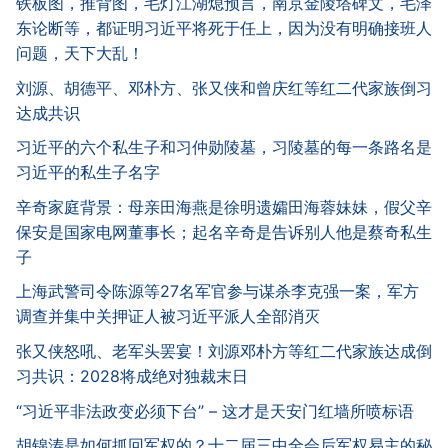
铁板图，推背图，毛灯江湖熄预言，南京金陵塔碑文，毛泽
东论断等，都证明习近平将死于任上，因为没有明确接班人
问题，天下大乱！
刘源、胡德平、邓朴方、张又侠和曾庆红等红二代家族倒习
达成共识
习近平的六个私生子和习仲勋陵墓，习陵墓的每一条路名是
习近平的私生子名字
辛奇家庭背景：母亲田海燕是徐明遗孀田海蓉妹妹，假父辛
保安是国家电网董事长；起名辛奇是告诉别人他是蔡奇私生
子
上海武警司令陈源等27名军官参与谋杀李克强一案，军方
调查并集中关押证人被习近平派人全部消灭
张又侠怒吼、老军头罢宴！刘源邓朴方等红二代家族达成倒
习共识：2028将成绝对独裁末日
“习近平非法政变必须下台” – 这才是天安门红墙所喷标语
胡锦涛是如何抓回军权的？十二届三中全会后军权易主的秘