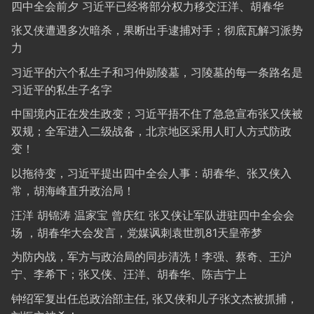
四中全会前夕 习近平已经将部分权力移交汪洋、胡春华
张又侠遭遇多次暗杀，果断出手逮捕对手；彻底瓦解习派势
力
习近平的六个私生子和习仲勋陵墓，习陵墓的每一条路名是
习近平的私生子名字
中国境内正在发生政变；习近平捂不住了急急宣布张又侠被
双规；全军进入二级战备，北京地区采用人盯人方式防政
变！
以拖待变，习近平提出四中全会人事：胡春华、张又侠入
常，胡海峰直升政治局！
汪洋 胡锦涛 温家宝 曾庆红 张又侠让军队进驻四中全会会
场 ，胡春华大会发言，党媒讽刺袁世凯81天皇帝梦
为防内战，军方与政治局的同步清洗！李强、蔡奇、王沪
宁、李希下；张又侠、汪洋、胡春华、陈吉宁上
钟绍军复出任总政治部主任, 张又侠和儿子张文杰被抓捕，