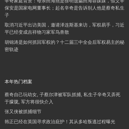
辛奇家庭背景：母亲田海燕是徐明遗孀田海蓉妹妹，假父辛
保安是国家电网董事长；起名辛奇是告诉别人他是蔡奇私生
子
取消习近平出访美国，邀请泽连斯基来访，军权易手，习近
平已经变成吉祥物习家军鸟兽散
胡锦涛是如何抓回军权的？十二届三中全会后军权易主的秘
密轨迹
本年热门档案
蔡奇自己玩幼女, 子蔡尔津被军队抓捕, 私生子辛奇又弄死
于朦胧, 军方将很快介入
张又侠被抓捕细节
韩正已经在英国寻求政治庇护！其从多哈叛逃过程曝光