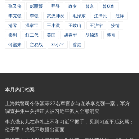
张又侠
彭丽媛
拜登
政变
普京
曾庆红
李克强
李强
武汉肺炎
毛泽东
江泽民
汪洋
清零
温家宝
王小洪
王岐山
王沪宁
疫情
秦刚
红二代
美国
胡春华
胡锦涛
蔡奇
薄熙来
贸易战
邓小平
香港
本月热门档案
上海武警司令陈源等27名军官参与谋杀李克强一案，军方
调查并集中关押证人被习近平派人全部消灭
李克强女儿在葬礼上不和习近平握手，见到习近平后怒骂：
侩子手！央视不敢播出画面