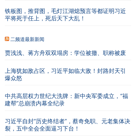
铁板图，推背图，毛灯江湖熄预言等都证明习近
平将死于任上，死后天下大乱！
二频道最新新闻
贾浅浅、蒋方舟双双塌房：学位被撤、职称被废
上海犹如敌占区，习近平如临大敌！封路封天引
爆众怒
中共高层权力世纪大洗牌：新中央军委成立，“福
建帮”总崩溃内幕全纪录
习近平自封“历史终结者”，蔡奇免职、元老集体决
裂，五中全会全面逼习下台！