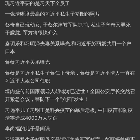
现习近平要的是习天下全反了
一张清晰度最高的习近平私生子褚阳的照片
蔡奇自己玩幼女, 子蔡尔津被军队抓捕, 私生子辛奇又弄死
于朦胧, 军方将很快介入
秦玥乐和习明泽夫妻关系曝光,和习近平彭丽媛共用一个户
口本
蒋薇习近平关系曝光
蒋薇是习近平私生子蒋仁正母亲，蒋薇是习近平情人一直在
习近平大姐公司任职
墙内盛传前国家领导人胡锦涛已逝世！全国公安厅长突然召
开紧急会议，警防下一个“六四”发生！
习远平儿子习明正是科兴疫苗的幕后老板, 中国疫苗和防疫
清零造成4000万人失踪
李尚福的儿子是间谍
习近平私生子褚阳母亲是浙江象棋冠军褚宸；彭丽媛曾闹离