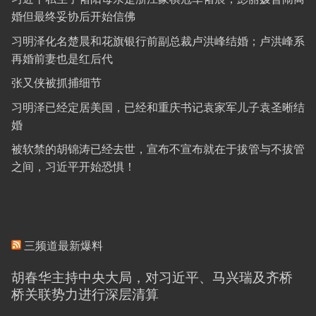
婚但最终妥协后开始信佛
习明泽化名楚晨和花旗银行前副总裁卢洪峰结婚；卢洪峰系
再婚前妻也是红后代
张又侠被抓捕细节
习明泽已经定居美国，已经和重庆书记袁家军儿子袁圣晰结
婚
被软禁的胡锦涛已经去世，宣布不宣布就在于拔管与不拔管
之间，习近平开始恐惧！
三频道最新爆料
胡春华主持中央大局，对习近平、马兴瑞及齐桥
桥关联势力进行深层清算