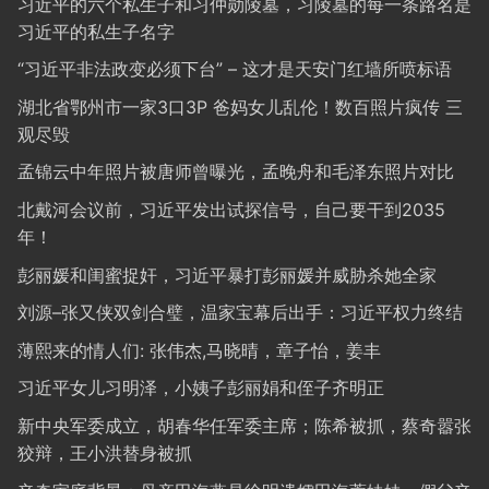
习近平的六个私生子和习仲勋陵墓，习陵墓的每一条路名是
习近平的私生子名字
“习近平非法政变必须下台” – 这才是天安门红墙所喷标语
湖北省鄂州市一家3口3P 爸妈女儿乱伦！数百照片疯传 三
观尽毁
孟锦云中年照片被唐师曾曝光，孟晚舟和毛泽东照片对比
北戴河会议前，习近平发出试探信号，自己要干到2035
年！
彭丽媛和闺蜜捉奸，习近平暴打彭丽媛并威胁杀她全家
刘源–张又侠双剑合璧，温家宝幕后出手：习近平权力终结
薄熙来的情人们: 张伟杰,马晓晴，章子怡，姜丰
习近平女儿习明泽，小姨子彭丽娟和侄子齐明正
新中央军委成立，胡春华任军委主席；陈希被抓，蔡奇嚣张
狡辩，王小洪替身被抓