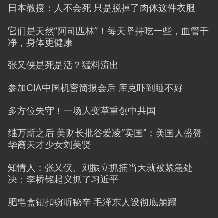
日本教授：人不会死 只是脱掉了肉体这件衣服
它们是天然“阿司匹林”！每天坚持吃一些，血管干
净，身体更健康
张又侠是死是活？猛料流出
参加CIA中国机密简报会后 库克吓到睡不好
多方位失守！一场大变革重创中共国
继万斯之后 美财长批谷爱凌“卖国”；美国人盛赞
华裔天才少女刘美贤
知情人：张又侠、刘振立抓捕当天就被紧急处
决；李桥铭起义抓了习近平
肥皂盒钮扣窃听秘辛 毛泽东人设彻底崩蹋