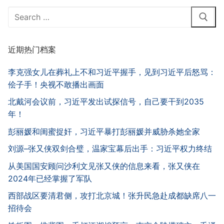
Search
for:
近期热门档案
李克强女儿在葬礼上不和习近平握手，见到习近平后怒骂：
侩子手！央视不敢播出画面
北戴河会议前，习近平发出试探信号，自己要干到2035
年！
彭丽媛和闺蜜捉奸，习近平暴打彭丽媛并威胁杀她全家
刘源–张又侠双剑合璧，温家宝幕后出手：习近平权力终结
从美国国安顾问沙利文见张又侠的信息来看，张又侠在
2024年已经掌握了军队
西部战区要清君侧，攻打北京城！张升民急赴成都缺席八一
招待会