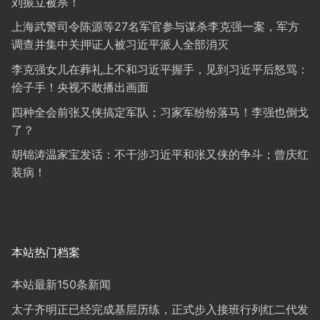
刘振立被杀！
上海武警司令陈源等27名军官参与谋杀李克强一案，军方
调查并集中关押证人被习近平派人全部消灭
李克强女儿在葬礼上不和习近平握手，见到习近平后怒骂：
侩子手！央视不敢播出画面
四种全会前张又侠搞定军队；习家军纷纷落马！李强也倒戈
了？
胡锦涛温家宝发话：不干涉习近平和张又侠的争斗；曾庆红
装病！
本站热门档案
本站最新150条新闻
太子齐明正已经完成基层历练，正式步入接班行列红二代发