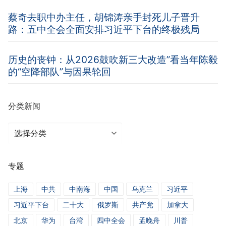
蔡奇去职中办主任，胡锦涛亲手封死儿子晋升
路：五中全会全面安排习近平下台的终极残局
历史的丧钟：从2026鼓吹新三大改造”看当年陈毅
的“空降部队”与因果轮回
分类新闻
分
类
新
专题
闻
上海
中共
中南海
中国
乌克兰
习近平
习近平下台
二十大
俄罗斯
共产党
加拿大
北京
华为
台湾
四中全会
孟晚舟
川普